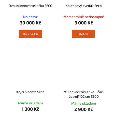
Dvoububnová sekačka SECO
Kolébkový zvedák Seco
Na dotaz
Momentálně nedostupné
39 000 Kč
3 000 Kč
Do košíku
Detail
Krycí plachta Seco
Mulčovací záslepka - Žací
ústrojí 102 cm SECO
Máme skladem
Máme skladem
1 300 Kč
2 900 Kč