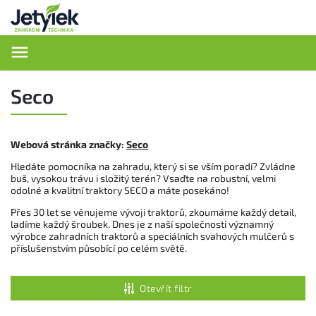
Hledat
Seco
Webová stránka značky:
Seco
Hledáte pomocníka na zahradu, který si se vším poradí? Zvládne
buš, vysokou trávu i složitý terén? Vsaďte na robustní, velmi
odolné a kvalitní traktory SECO a máte posekáno!
Přes 30 let se věnujeme vývoji traktorů, zkoumáme každý detail,
ladíme každý šroubek. Dnes je z naší společnosti významný
výrobce zahradních traktorů a speciálních svahových mulčerů s
příslušenstvím působící po celém světě.
Otevřít filtr