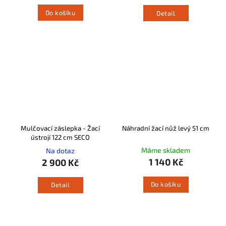
Do košíku
Detail
Mulčovací záslepka - Žací
Náhradní žací nůž levý 51 cm
ústrojí 122 cm SECO
Máme skladem
Na dotaz
1 140 Kč
2 900 Kč
Do košíku
Detail