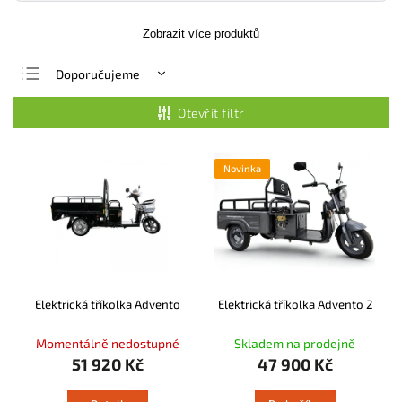
Zobrazit více produktů
Doporučujeme
Nejlevnější
Otevřít filtr
Nejdražší
Nejprodávanější
Novinka
Abecedně
Elektrická tříkolka Advento
Elektrická tříkolka Advento 2
Momentálně nedostupné
Skladem na prodejně
51 920 Kč
47 900 Kč