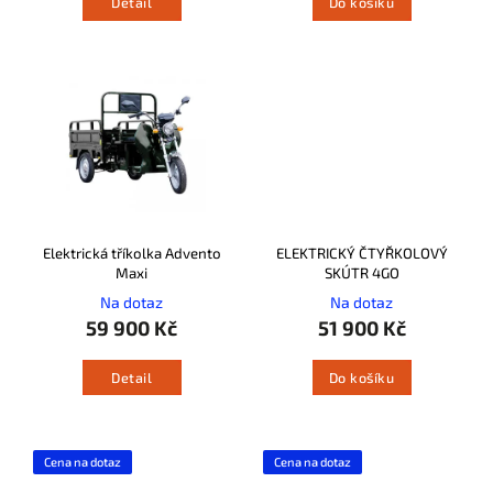
Detail
Do košíku
Elektrická tříkolka Advento
ELEKTRICKÝ ČTYŘKOLOVÝ
Maxi
SKÚTR 4GO
Na dotaz
Na dotaz
59 900 Kč
51 900 Kč
Detail
Do košíku
Cena na dotaz
Cena na dotaz