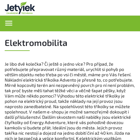
Hledat
Elektromobilita
Je libo dvě kolečka? Či ještě o jedno více? Pro případ, že
potřebujete přepravovat různý materiál, urychlit si pohyb po
větším objektu nebo třeba po vsi či městě, máme pro Vás řešení.
Nákladní elektrická tříkolka Advento je přesně to, co potřebujete.
Mírně kopcovitý terén ani nezpevněný povrch pro ní není problém,
tak proč byste měli tahat těžké věci a věčně ťapat pěšky, když
Vám může někdo pomoci? Výhodou této elektrické tříkolky je
pohon na elektrický proud, takže náklady na její provoz jsou
naprosto zanedbatelné. Na spolehlivost této tříkolky se můžete
spolehnout. V našem e-shopu je možné samozřejmě dokoupit i
další příslušenství. Dalším skvostem naší nabídky jsou elektrické
čtyřkolky od Energy Adventure, které vás pohodlně dovezou
kamkoliv si budete přát. Ideální jsou do města. Jejich provoz
takřka nic nestojí a dojezd na jedno dobití činí až 40 km. Jízda na
nich je bezpečná a velice komfortní. K elektrickým vozítkům