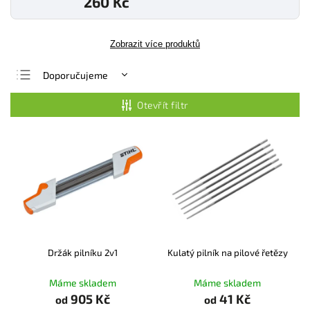
260 Kč
Zobrazit více produktů
Doporučujeme
Nejlevnější
Otevřít filtr
Nejdražší
Nejprodávanější
Abecedně
Držák pilníku 2v1
Kulatý pilník na pilové řetězy
Máme skladem
Máme skladem
905 Kč
41 Kč
od
od