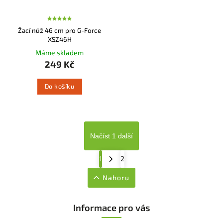
Žací nůž 46 cm pro G-Force
XSZ46H
Máme skladem
249 Kč
Do košíku
Načíst 1 další
1
2
Nahoru
Informace pro vás