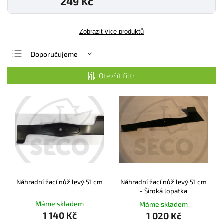
249 Kč
Zobrazit více produktů
Doporučujeme
Nejlevnější
Otevřít filtr
Nejdražší
Nejprodávanější
Abecedně
Náhradní žací nůž levý 51 cm
Náhradní žací nůž levý 51 cm
- Široká lopatka
Máme skladem
Máme skladem
1 140 Kč
1 020 Kč