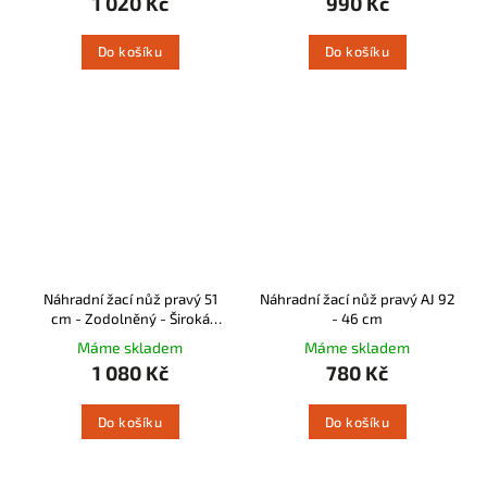
1 020 Kč
990 Kč
Do košíku
Do košíku
Náhradní žací nůž pravý 51
Náhradní žací nůž pravý AJ 92
cm - Zodolněný - Široká
- 46 cm
lopatka
Máme skladem
Máme skladem
1 080 Kč
780 Kč
Do košíku
Do košíku