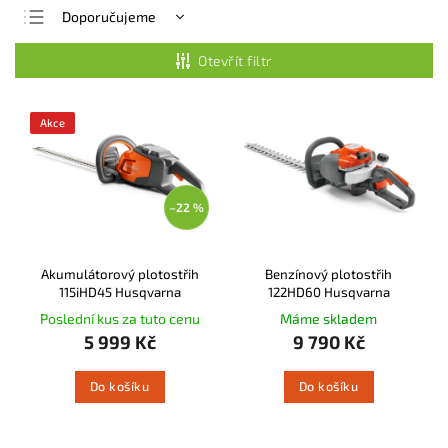
Doporučujeme
Nejlevnější
Otevřít filtr
Nejdražší
Nejprodávanější
Akce
Abecedně
–22 %
Akumulátorový plotostřih
Benzínový plotostřih
115iHD45 Husqvarna
122HD60 Husqvarna
Poslední kus za tuto cenu
Máme skladem
5 999 Kč
9 790 Kč
Do košíku
Do košíku