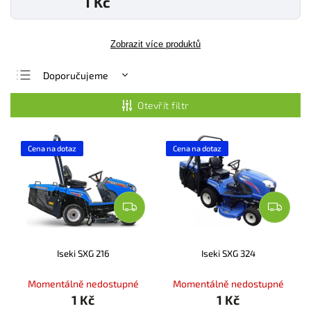
1 Kč
Zobrazit více produktů
Doporučujeme
Nejlevnější
Otevřít filtr
Nejdražší
Nejprodávanější
Cena na dotaz
Cena na dotaz
Abecedně
Iseki SXG 216
Iseki SXG 324
Momentálně nedostupné
Momentálně nedostupné
1 Kč
1 Kč