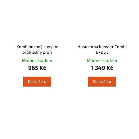
Kombinovaný kanystr
Husqvarna Kanystr Combi
průhledný profi
6+2,5 l
Máme skladem
Máme skladem
965 Kč
1 349 Kč
Do košíku
Do košíku