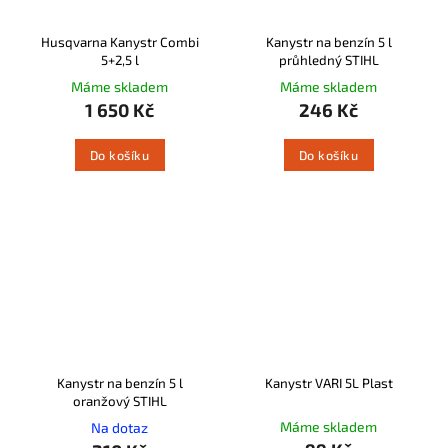
Husqvarna Kanystr Combi
Kanystr na benzín 5 l
5+2,5 l
průhledný STIHL
Máme skladem
Máme skladem
1 650 Kč
246 Kč
Do košíku
Do košíku
Kanystr na benzín 5 l
Kanystr VARI 5L Plast
oranžový STIHL
Máme skladem
Na dotaz