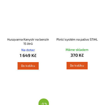
Husqvarna Kanystr na benzín
Plnící systém na palivo STIHL
15 litrů
Máme skladem
Na dotaz
370 Kč
1 649 Kč
Do košíku
Do košíku
–9 %