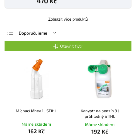
470 Kč
Zobrazit více produktů
Doporučujeme
Nejlevnější
Otevřít filtr
Nejdražší
Nejprodávanější
Abecedně
Míchací láhev 1L STIHL
Kanystr na benzín 3 l
průhledný STIHL
Máme skladem
Máme skladem
162 Kč
192 Kč