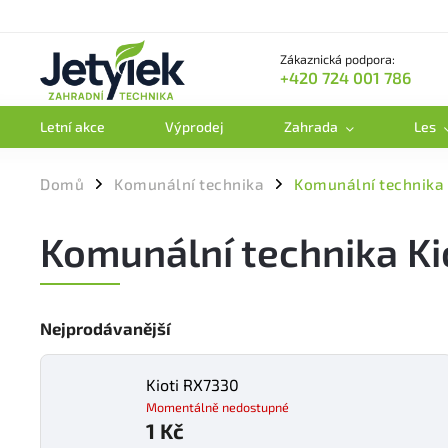
Zákaznická podpora:
+420 724 001 786
Letní akce
Výprodej
Zahrada
Les
Domů
Komunální technika
Komunální technika 
/
/
Komunální technika Ki
Nejprodávanější
Kioti RX7330
Momentálně nedostupné
1 Kč