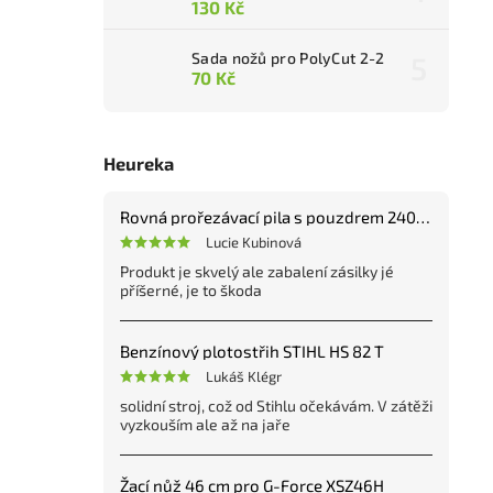
130 Kč
Sada nožů pro PolyCut 2-2
70 Kč
Heureka
Rovná prořezávací pila s pouzdrem 240 mm
Lucie Kubinová
Produkt je skvelý ale zabalení zásilky jé
příšerné, je to škoda
Benzínový plotostřih STIHL HS 82 T
Lukáš Klégr
solidní stroj, což od Stihlu očekávám. V zátěži
vyzkouším ale až na jaře
Žací nůž 46 cm pro G-Force XSZ46H