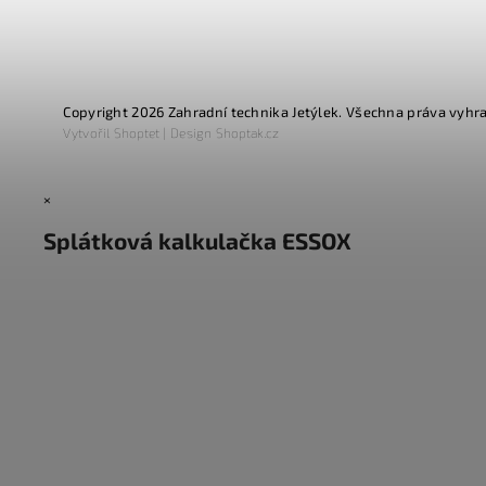
Copyright 2026
Zahradní technika Jetýlek
. Všechna práva vyhr
Vytvořil
Shoptet
| Design
Shoptak.cz
×
Splátková kalkulačka ESSOX