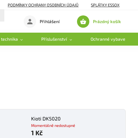
PODMÍNKY OCHRANY OSOBNÍCH ÚDAJŮ
SPLÁTKY ESSOX
Prázdný košík
Přihlášení
Nákupní
košík
 technika
Příslušenství
Ochranné vybavení
Kioti DK5020
Momentálně nedostupné
1 Kč