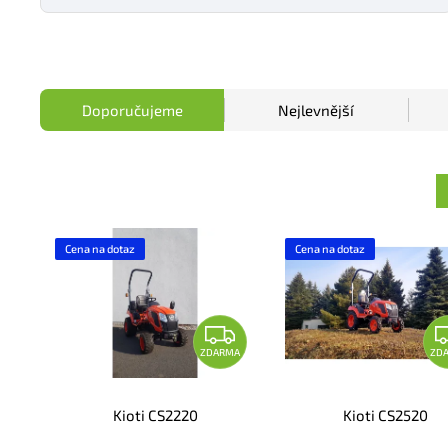
Doporučujeme
Nejlevnější
Cena na dotaz
Cena na dotaz
ZDARMA
ZD
Kioti CS2220
Kioti CS2520