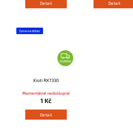
Detail
Detail
Cena na dotaz
ZDARMA
Kioti RX7330
Momentálně nedostupné
1 Kč
Detail