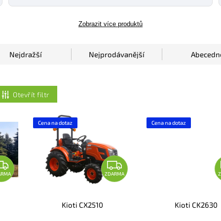
Zobrazit více produktů
Nejdražší
Nejprodávanější
Abecedn
Otevřít filtr
Cena na dotaz
Cena na dotaz
ARMA
ZDARMA
Kioti CX2510
Kioti CK2630