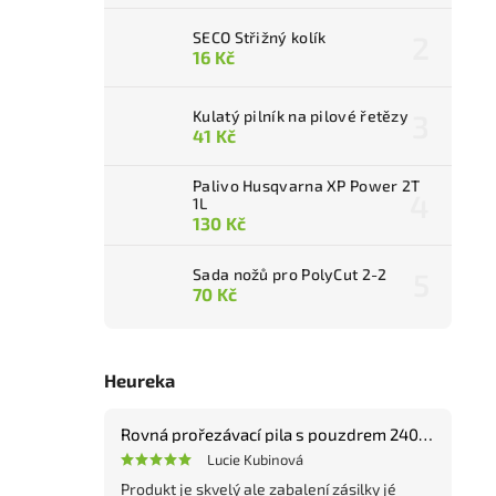
SECO Střižný kolík
16 Kč
Kulatý pilník na pilové řetězy
41 Kč
Palivo Husqvarna XP Power 2T
1L
130 Kč
Sada nožů pro PolyCut 2-2
70 Kč
Heureka
Rovná prořezávací pila s pouzdrem 240 mm
Lucie Kubinová
Produkt je skvelý ale zabalení zásilky jé