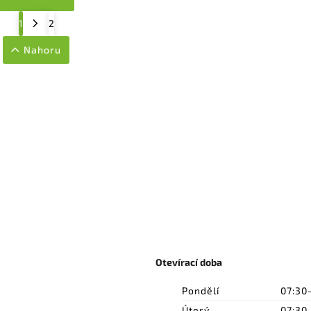
1
2
Nahoru
Otevírací doba
Pondělí
07:30
Úterý
07:30