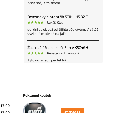
příšerné, je to škoda
Benzínový plotostřih STIHL HS 82 T
Lukáš Klégr
solidní stroj, což od Stihlu očekávám. V zátěži
vyzkouším ale až na jaře
Žací nůž 46 cm pro G-Force XSZ46H
Renata Kaufmannová
Tyto nože jsou perfektní
Reklamní koutek
-17:00
-17:00