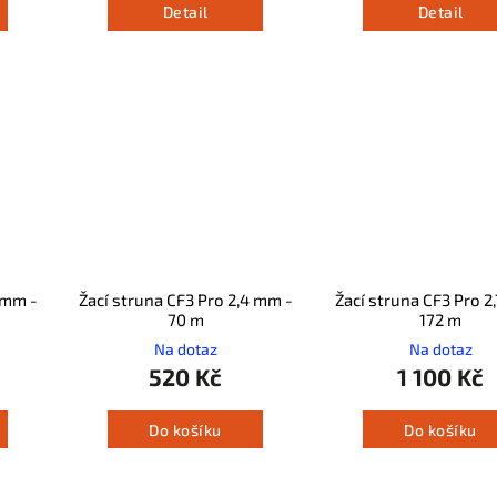
Detail
Detail
 mm -
Žací struna CF3 Pro 2,4 mm -
Žací struna CF3 Pro 2
70 m
172 m
Na dotaz
Na dotaz
520 Kč
1 100 Kč
Do košíku
Do košíku