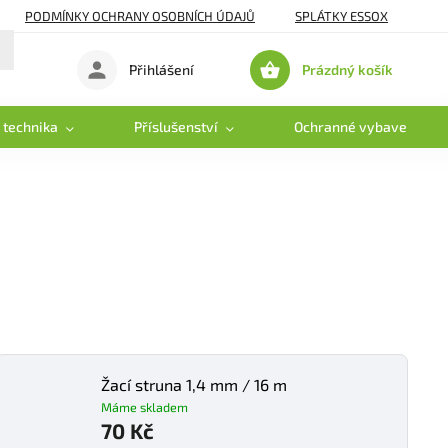
PODMÍNKY OCHRANY OSOBNÍCH ÚDAJŮ
SPLÁTKY ESSOX
Prázdný košík
Přihlášení
Nákupní
košík
 technika
Příslušenství
Ochranné vybavení
Žací struna 1,4 mm / 16 m
Máme skladem
70 Kč