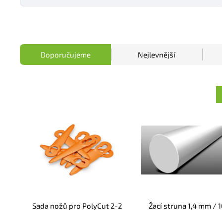
Doporučujeme
Nejlevnější
Sada nožů pro PolyCut 2-2
Žací struna 1,4 mm / 