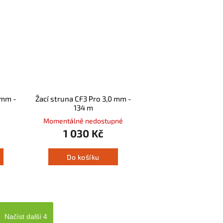
 mm -
Žací struna CF3 Pro 3,0 mm -
134 m
Momentálně nedostupné
1 030 Kč
Do košíku
Načíst další 4