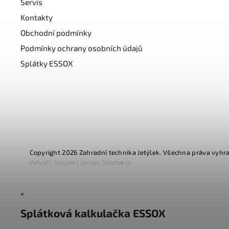
Servis
Kontakty
Obchodní podmínky
Podmínky ochrany osobních údajů
Splátky ESSOX
Copyright 2026
Zahradní technika Jetýlek
. Všechna práva vyhr
Vytvořil
Shoptet
| Design
Shoptak.cz
×
Splátková kalkulačka ESSOX