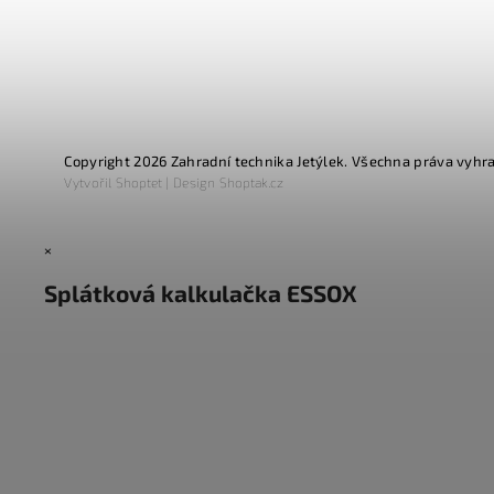
Copyright 2026
Zahradní technika Jetýlek
. Všechna práva vyhr
Vytvořil
Shoptet
| Design
Shoptak.cz
×
Splátková kalkulačka ESSOX