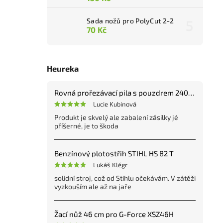
Sada nožů pro PolyCut 2-2
70 Kč
Heureka
Rovná prořezávací pila s pouzdrem 240 mm
Lucie Kubinová
Produkt je skvelý ale zabalení zásilky jé
příšerné, je to škoda
Benzínový plotostřih STIHL HS 82 T
Lukáš Klégr
solidní stroj, což od Stihlu očekávám. V zátěži
vyzkouším ale až na jaře
Žací nůž 46 cm pro G-Force XSZ46H