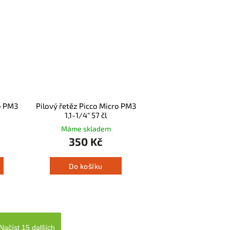
o PM3
Pilový řetěz Picco Micro PM3
1,1-1/4" 57 čl
Máme skladem
350 Kč
Do košíku
Načíst 15 dalších