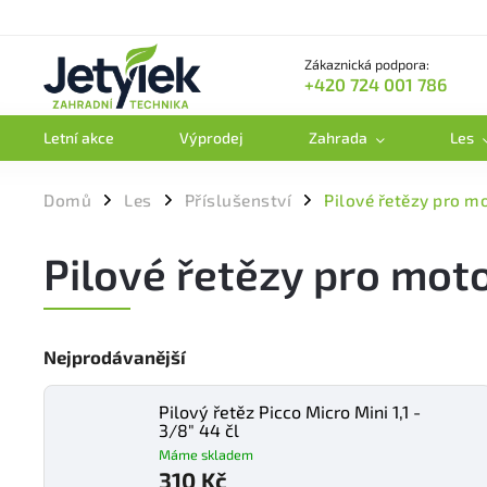
Zákaznická podpora:
+420 724 001 786
Letní akce
Výprodej
Zahrada
Les
Domů
Les
Příslušenství
Pilové řetězy pro m
/
/
/
Pilové řetězy pro moto
Nejprodávanější
Pilový řetěz Picco Micro Mini 1,1 -
3/8" 44 čl
Máme skladem
310 Kč