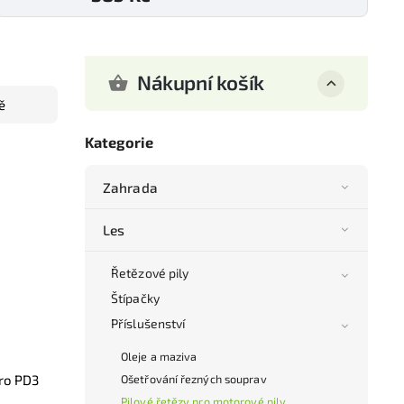
Nákupní košík
ě
Kategorie
Zahrada
Les
Řetězové pily
Štípačky
Příslušenství
Oleje a maziva
uro PD3
Ošetřování řezných souprav
Pilové řetězy pro motorové pily