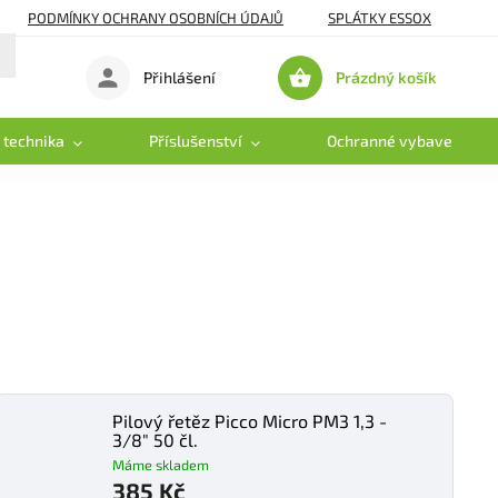
PODMÍNKY OCHRANY OSOBNÍCH ÚDAJŮ
SPLÁTKY ESSOX
Prázdný košík
Přihlášení
Nákupní
košík
 technika
Příslušenství
Ochranné vybavení
Pilový řetěz Picco Micro PM3 1,3 -
3/8" 50 čl.
Máme skladem
385 Kč