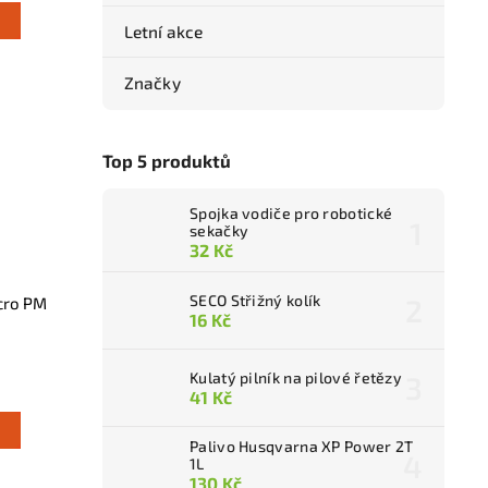
Letní akce
Značky
Top 5 produktů
Spojka vodiče pro robotické
sekačky
32 Kč
SECO Střižný kolík
icro PM
16 Kč
Kulatý pilník na pilové řetězy
41 Kč
Palivo Husqvarna XP Power 2T
1L
130 Kč