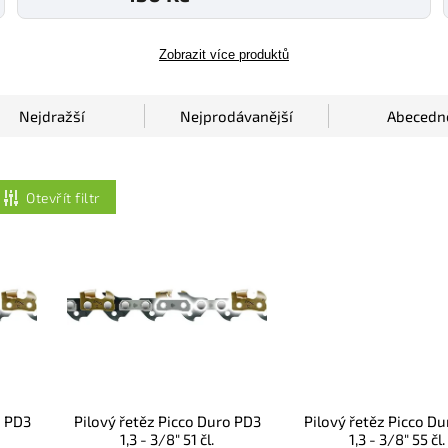
Zobrazit více produktů
Nejdražší
Nejprodávanější
Abecedn
Otevřít filtr
o PD3
Pilový řetěz Picco Duro PD3
Pilový řetěz Picco D
1,3 - 3/8" 51 čl.
1,3 - 3/8" 55 čl.