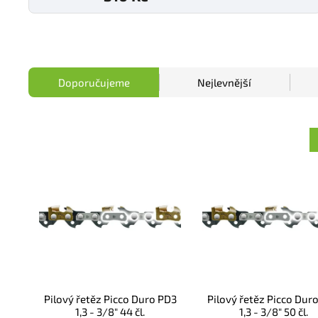
Doporučujeme
Nejlevnější
Pilový řetěz Picco Duro PD3
Pilový řetěz Picco Dur
1,3 - 3/8" 44 čl.
1,3 - 3/8" 50 čl.