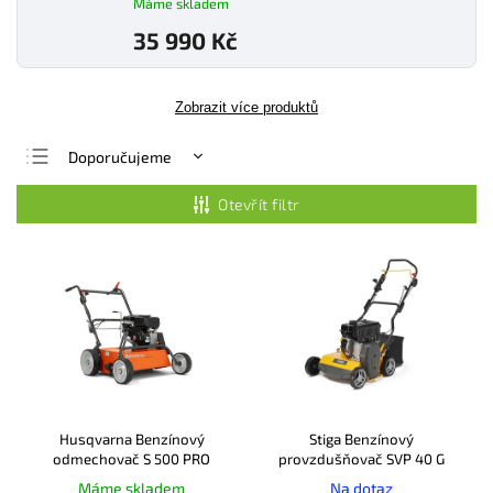
Máme skladem
35 990 Kč
Zobrazit více produktů
Doporučujeme
Nejlevnější
Otevřít filtr
Nejdražší
Nejprodávanější
Abecedně
Husqvarna Benzínový
Stiga Benzínový
odmechovač S 500 PRO
provzdušňovač SVP 40 G
Máme skladem
Na dotaz