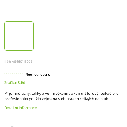
Kód:
48660115905
Neohodnoceno
Značka:
Stihl
Příjemně tichý, lehký a velmi výkonný akumulátorový foukač pro
profesionální použití zejména v oblastech citlivých na hluk.
Detailní informace