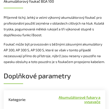
Akumulátorový foukač BGA 100
Příjemně tichý, lehký a velmi výkonný akumulátorový foukač pro
profesionální použití zejména v oblastech citlivých na hluk. Kulatá
tryska, pogumovaná měkká rukojeť a tři výkonové stupně s
doplňkovou funkcí Boost.
Foukač může být provozován s běžnými zásuvnými akumulátory
AP 300, AP 300 S, AP 500 S, které se však v tomto případě
nezasouvají přímo do přístroje, nýbrž jsou neseny v pouzdře na
opasku obsluhy a toto pouzdro je s foukačem propojeno kabelem.
Doplňkové parametry
Akumulátorové fukary a
Kategorie
:
vysavače