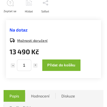
Zeptat se
Hlídat
Sdílet
Na dotaz
Možnosti doručení
13 490 Kč
Přidat do košíku
Popis
Hodnocení
Diskuze