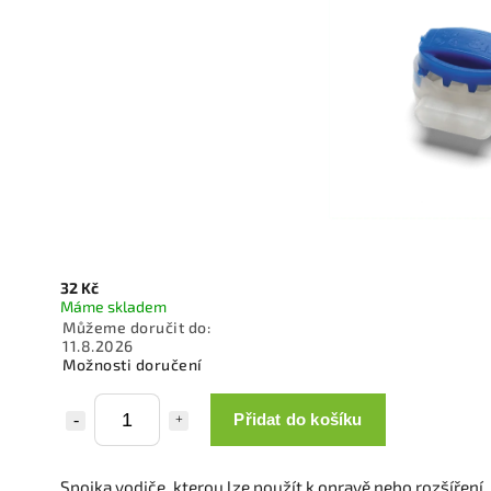
32 Kč
Máme skladem
Můžeme doručit do:
11.8.2026
Možnosti doručení
Přidat do košíku
Spojka vodiče, kterou lze použít k opravě nebo rozšíření