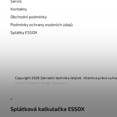
Servis
Kontakty
Obchodní podmínky
Podmínky ochrany osobních údajů
Splátky ESSOX
Copyright 2026
Zahradní technika Jetýlek
. Všechna práva vyhr
Vytvořil
Shoptet
| Design
Shoptak.cz
×
Splátková kalkulačka ESSOX