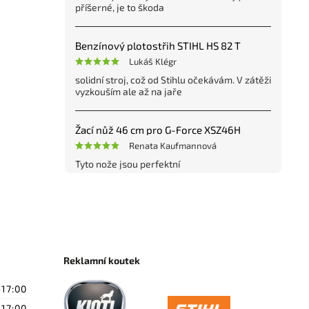
příšerné, je to škoda
Benzínový plotostřih STIHL HS 82 T
Lukáš Klégr
solidní stroj, což od Stihlu očekávám. V zátěži
vyzkouším ale až na jaře
Žací nůž 46 cm pro G-Force XSZ46H
Renata Kaufmannová
Tyto nože jsou perfektní
Reklamní koutek
-17:00
-17:00