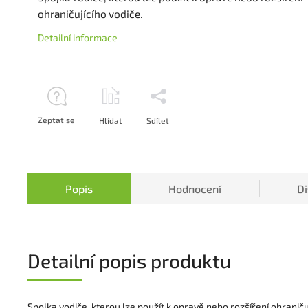
ohraničujícího vodiče.
Detailní informace
Zeptat se
Hlídat
Sdílet
Popis
Hodnocení
D
Detailní popis produktu
Spojka vodiče, kterou lze použít k opravě nebo rozšíření ohraniču