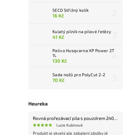
SECO Střižný kolík
16 Kč
Kulatý pilník na pilové řetězy
41 Kč
Palivo Husqvarna XP Power 2T
1L
130 Kč
Sada nožů pro PolyCut 2-2
70 Kč
Heureka
Rovná prořezávací pila s pouzdrem 240 mm
Lucie Kubinová
Produkt je skvelý ale zabalení zásilky jé