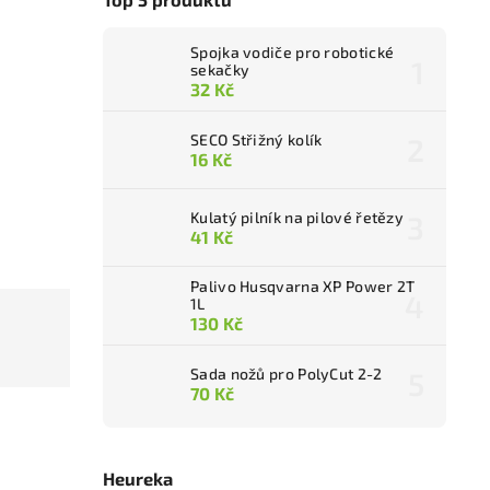
Spojka vodiče pro robotické
sekačky
32 Kč
SECO Střižný kolík
16 Kč
Kulatý pilník na pilové řetězy
41 Kč
Palivo Husqvarna XP Power 2T
1L
130 Kč
Sada nožů pro PolyCut 2-2
70 Kč
Heureka