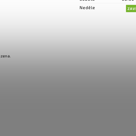
Neděle
ZAV
azena.