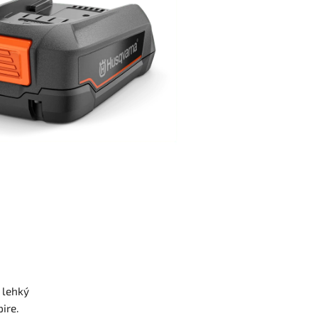
 lehký
ire.