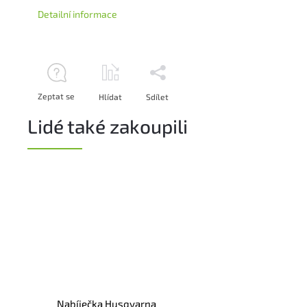
Detailní informace
Zeptat se
Hlídat
Sdílet
Lidé také zakoupili
Nabíječka Husqvarna