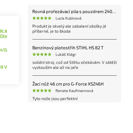
Rovná prořezávací pila s pouzdrem 240 mm
Lucie Kubinová
Produkt je skvelý ale zabalení zásilky jé
ie a
příšerné, je to škoda
ečky
Benzínový plotostřih STIHL HS 82 T
415
Lukáš Klégr
solidní stroj, což od Stihlu očekávám. V zátěži
18 V
vyzkouším ale až na jaře
Žací nůž 46 cm pro G-Force XSZ46H
Renata Kaufmannová
Tyto nože jsou perfektní