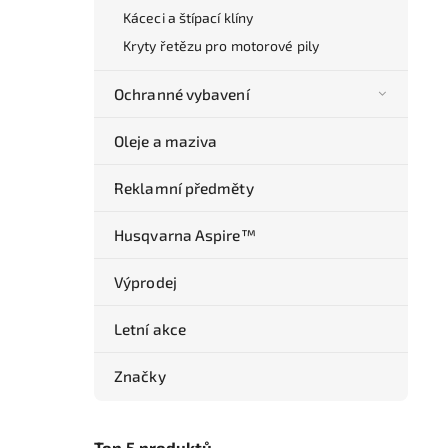
Káceci a štípací klíny
Kryty řetězu pro motorové pily
Ochranné vybavení
Oleje a maziva
Reklamní předměty
Husqvarna Aspire™
Výprodej
Letní akce
Značky
Top 5 produktů