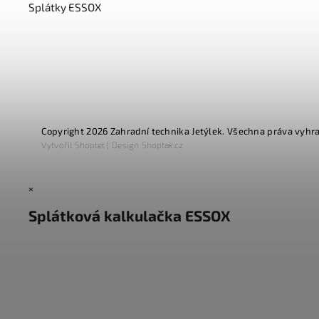
Splátky ESSOX
Copyright 2026
Zahradní technika Jetýlek
. Všechna práva vyhr
Vytvořil
Shoptet
| Design
Shoptak.cz
×
Splátková kalkulačka ESSOX