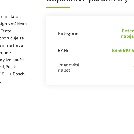
akumulátor,
esign s měkkým
Bater
 Tento
Kategorie
:
nabíj
doporučuje se
kami na trávu
EAN
:
886661915
edné z
ry lze použít
Jmenovité
á, že již
napětí
:
18 LI + Bosch
 "