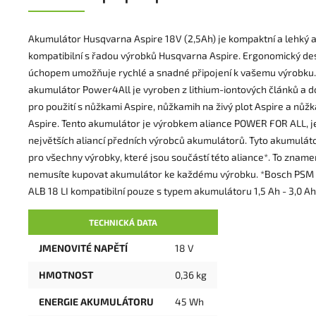
Akumulátor Husqvarna Aspire 18V (2,5Ah) je kompaktní a lehký 
kompatibilní s řadou výrobků Husqvarna Aspire. Ergonomický d
úchopem umožňuje rychlé a snadné připojení k vašemu výrobku.
akumulátor Power4All je vyroben z lithium-iontových článků a 
pro použití s nůžkami Aspire, nůžkamih na živý plot Aspire a nůž
Aspire. Tento akumulátor je výrobkem aliance POWER FOR ALL, j
největších aliancí předních výrobců akumulátorů. Tyto akumuláto
pro všechny výrobky, které jsou součástí této aliance*. To znamen
nemusíte kupovat akumulátor ke každému výrobku. *Bosch PSM 
ALB 18 LI kompatibilní pouze s typem akumulátoru 1,5 Ah - 3,0 Ah.
TECHNICKÁ DATA
JMENOVITÉ NAPĚTÍ
18 V
HMOTNOST
0,36 kg
ENERGIE AKUMULÁTORU
45 Wh