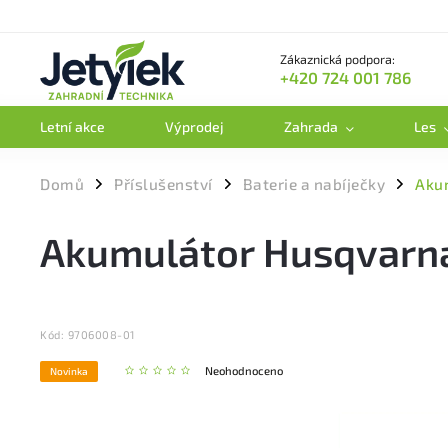
Zákaznická podpora:
+420 724 001 786
Letní akce
Výprodej
Zahrada
Les
Domů
Příslušenství
Baterie a nabíječky
Aku
/
/
/
Akumulátor Husqvarn
Kód:
9706008-01
Neohodnoceno
Novinka