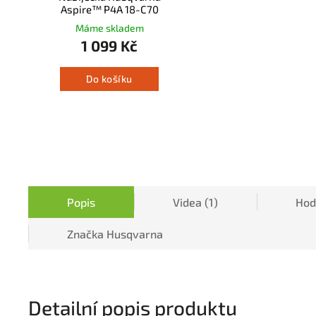
Aspire™ P4A 18-C70
Máme skladem
1 099 Kč
Do košíku
Popis
Videa (1)
Hod
Značka
Husqvarna
Detailní popis produktu