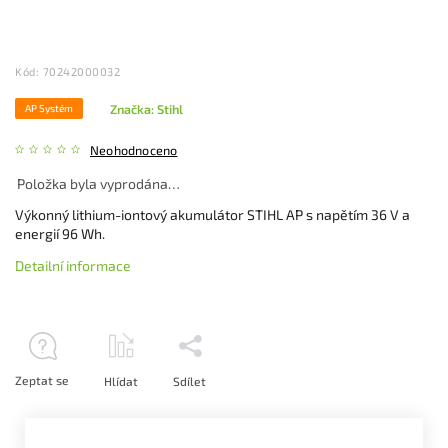
Kód:
70242000032
Značka:
Stihl
AP Systém
Neohodnoceno
Položka byla vyprodána…
Výkonný lithium-iontový akumulátor STIHL AP s napětím 36 V a
energií 96 Wh.
Detailní informace
Zeptat se
Hlídat
Sdílet