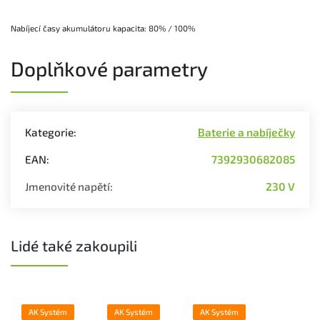
Nabíjecí časy akumulátoru kapacita: 80% / 100%
Doplňkové parametry
Kategorie
:
Baterie a nabíječky
EAN
:
7392930682085
Jmenovité napětí
:
230 V
Lidé také zakoupili
AK Systém
AK Systém
AK Systém