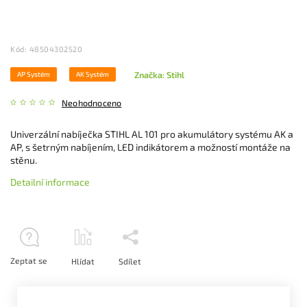
Kód:
48504302520
Značka:
Stihl
AP Systém
AK Systém
Neohodnoceno
Univerzální nabíječka STIHL AL 101 pro akumulátory systému AK a
AP, s šetrným nabíjením, LED indikátorem a možností montáže na
stěnu.
Detailní informace
Zeptat se
Hlídat
Sdílet