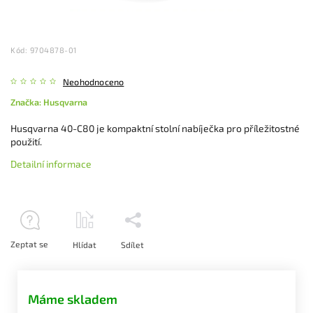
Kód:
9704878-01
Neohodnoceno
Značka:
Husqvarna
Husqvarna 40-C80 je kompaktní stolní nabíječka pro příležitostné
použití.
Detailní informace
Zeptat se
Hlídat
Sdílet
Máme skladem