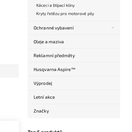
Káceci a štípací klíny
Kryty řetězu pro motorové pily
Ochranné vybavení
Oleje a maziva
Reklamní předměty
Husqvarna Aspire™
Výprodej
Letní akce
Značky
Top 5 produktů