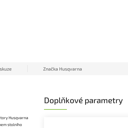
iskuze
Značka
Husqvarna
Doplňkové parametry
átory Husqvarna
nem stolního