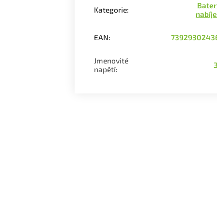
Bater
Kategorie
:
nabíj
EAN
:
7392930243
Jmenovité
napětí
: