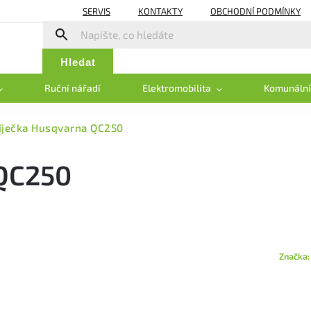
SERVIS
KONTAKTY
OBCHODNÍ PODMÍNKY
Hledat
Ruční nářadí
Elektromobilita
Komunální
íječka Husqvarna QC250
 QC250
Značka