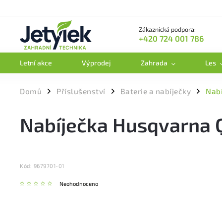
Zákaznická podpora:
+420 724 001 786
Letní akce
Výprodej
Zahrada
Les
Domů
Příslušenství
Baterie a nabíječky
Nab
/
/
/
Nabíječka Husqvarna
Kód:
9679701-01
Neohodnoceno