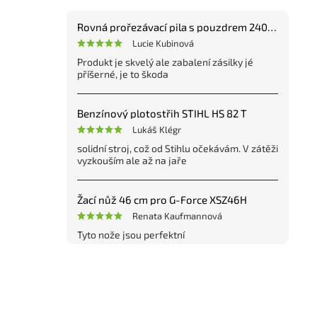
Rovná prořezávací pila s pouzdrem 240 mm
Lucie Kubinová
Produkt je skvelý ale zabalení zásilky jé
příšerné, je to škoda
Benzínový plotostřih STIHL HS 82 T
Lukáš Klégr
solidní stroj, což od Stihlu očekávám. V zátěži
vyzkouším ale až na jaře
Žací nůž 46 cm pro G-Force XSZ46H
Renata Kaufmannová
Tyto nože jsou perfektní