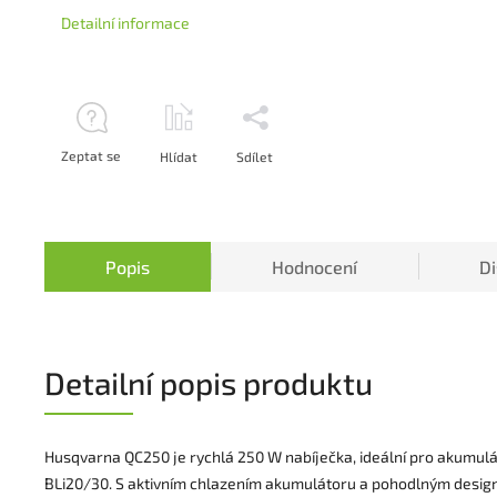
Detailní informace
Zeptat se
Hlídat
Sdílet
Popis
Hodnocení
D
Detailní popis produktu
Husqvarna QC250 je rychlá 250 W nabíječka, ideální pro akumul
BLi20/30. S aktivním chlazením akumulátoru a pohodlným desig