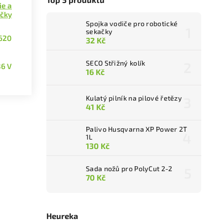
ie a
ečky
Spojka vodiče pro robotické
sekačky
620
32 Kč
SECO Střižný kolík
36 V
16 Kč
Kulatý pilník na pilové řetězy
41 Kč
Palivo Husqvarna XP Power 2T
1L
130 Kč
Sada nožů pro PolyCut 2-2
70 Kč
Heureka