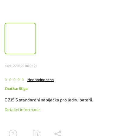
Kód:
271020000/21
Neohodnoceno
Značka:
Stiga
C 215 S standardní nabíječka pro jednu baterii.
Detailní informace