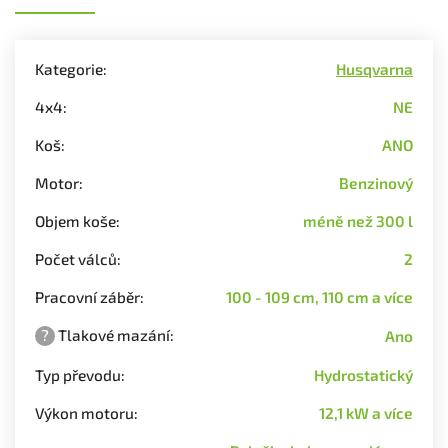
Kategorie
:
Husqvarna
4x4
:
NE
Koš
:
ANO
Motor
:
Benzinový
Objem koše
:
méně než 300 l
Počet válců
:
2
Pracovní záběr
:
100 - 109 cm, 110 cm a více
?
Tlakové mazání
:
Ano
Typ převodu
:
Hydrostatický
Výkon motoru
:
12,1 kW a více