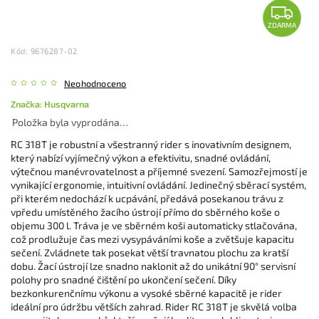
ZDARMA
Kód:
9676287-02
Neohodnoceno
Značka:
Husqvarna
Položka byla vyprodána…
RC 318T je robustní a všestranný rider s inovativním designem,
který nabízí vyjímečný výkon a efektivitu, snadné ovládání,
výtečnou manévrovatelnost a příjemné svezení. Samozřejmostí je
vynikající ergonomie, intuitivní ovládání. Jedinečný sběrací systém,
při kterém nedochází k ucpávání, předává posekanou trávu z
vpředu umístěného žacího ústrojí přímo do sběrného koše o
objemu 300 l. Tráva je ve sběrném koši automaticky stlačována,
což prodlužuje čas mezi vysypáváními koše a zvětšuje kapacitu
sečení. Zvládnete tak posekat větší travnatou plochu za kratší
dobu. Žací ústrojí lze snadno naklonit až do unikátní 90° servisní
polohy pro snadné čištění po ukončení sečení. Díky
bezkonkurenčnímu výkonu a vysoké sběrné kapacitě je rider
ideální pro údržbu větších zahrad. Rider RC 318T je skvělá volba