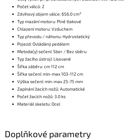
Počet válců: 2
Zdvihový objem válce: 656.0 cm³
Typ mazání motoru: Plně tlakové
Chlazení motoru: Vzduchem
Typ převodu / náhonu: Hydrostatický
Pojezd: Ovládáný pedálem
Metoda(y) sečení: Sber / Bez sběru
Typ žacího ústrojí: Lisované
Šířka záběru: cm 112 cm
Šířka sečení: min-max 103-112 cm
Výška sečení: min-max 25-75 mm
Zapínání žacích nožů: Automatické
Počet žacích nožů: 3.0 ks
Materiál skeletu: Ocel
Doplňkové parametry