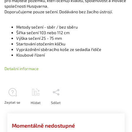
pro majitele pozemků, kteří oceňují kvalitu, spolehlivost a inovace
společnosti Husqvarna.
Doporučujeme pouze sečení.
Dodáváno bez žacího ústrojí.
Metody sečení - sběr / bez sběru
Šířka sečení 103 nebo 112 cm
Výška sečení 25 - 75 mm
Startování otočením klíčku
Vyprázdnění sběracího koše ze sedadla řidiče
Kloubové řízení
Detailní informace
Zeptat se
Hlídat
Sdílet
Momentálně nedostupné