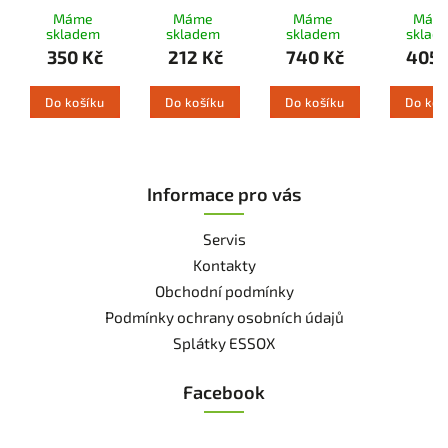
adhezní olej
L
L
odměr
Máme
Máme
Máme
Mám
skladem
skladem
skladem
sklad
350 Kč
212 Kč
740 Kč
405 
Do košíku
Do košíku
Do košíku
Do koš
Informace pro vás
Servis
Kontakty
Obchodní podmínky
Podmínky ochrany osobních údajů
Splátky ESSOX
Facebook