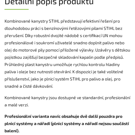
Detailní popis produktu
Kombinované kanystry STIHL představují efektivní řešení pro
dlouhodobou práci s benzínovými řetězovými pilami STIHL bez
přerušení. Díky robustní dvojité nádobě s certifikací UN mohou
profesionálové i soukromí uživatelé snadno doplnit palivo nebo
olej do motorové pily pomocí přiložené výlevky. Uzávěry s dětskou
pojistkou zajišťují bezpečné skladování kapalin podle předpisů.
Průhledný plast kanystru umožňuje rychlou kontrolu hladiny
paliva i oleje bez nutnosti otevírání. K dispozici je také volitelné
příslušenství, jako je plnicí systém STIHL pro palivo a olej, pro
snadné a čisté dávkování.
Kombinované kanystry jsou dostupné ve standardní, profesionální
a malé verzi.
Profesionální varianta navíc obsahuje dvě další pouzdra pro
plnicí systémy a nářadí (plnicí systémy a nářadí nejsou součástí
balení).