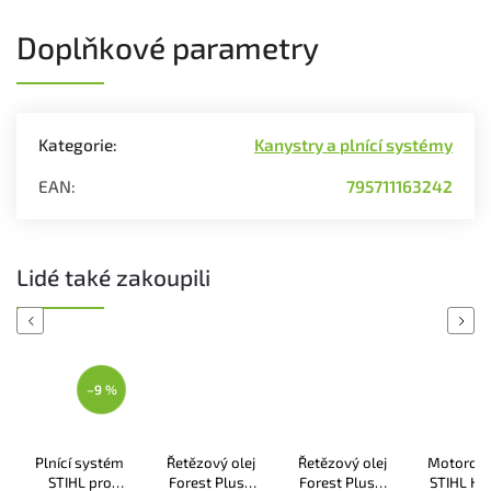
Doplňkové parametry
Kategorie
:
Kanystry a plnící systémy
EAN
:
795711163242
Lidé také zakoupili
Previous
Next
–9 %
Plnící systém
Řetězový olej
Řetězový olej
Motorový
STIHL pro
Forest Plus 1
Forest Plus 5
STIHL HP 