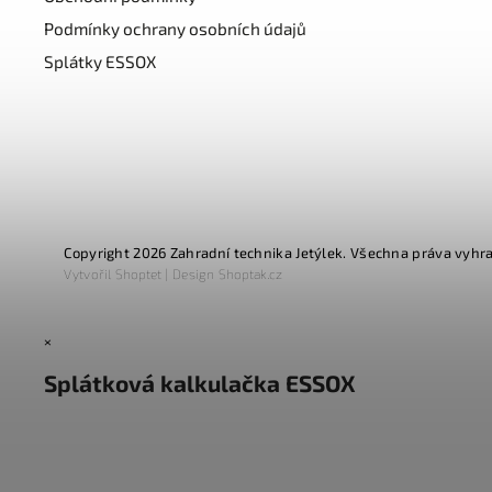
Podmínky ochrany osobních údajů
Splátky ESSOX
Copyright 2026
Zahradní technika Jetýlek
. Všechna práva vyhr
Vytvořil
Shoptet
| Design
Shoptak.cz
×
Splátková kalkulačka ESSOX