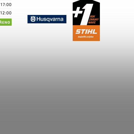
-17:00
-12:00
ŘENO