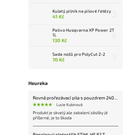
Kulatý pilník na pilové řetězy
41 Kč
Palivo Husqvarna XP Power 2T
1L
130 Kč
Sada nožů pro PolyCut 2-2
70 Kč
Heureka
Rovná prořezávací pila s pouzdrem 240 mm
Lucie Kubinová
Produkt je skvelý ale zabalení zásilky jé
příšerné, je to škoda
Benzínový plotostřih STIHL HS 82 T