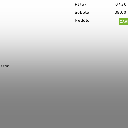
Pátek
07:30
Sobota
08:00
Neděle
ZAV
azena.