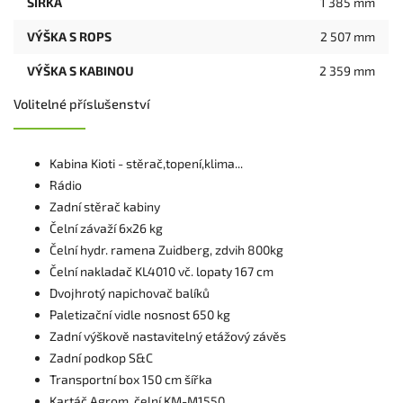
ŠÍŘKA
1 385 mm
VÝŠKA S ROPS
2 507 mm
VÝŠKA S KABINOU
2 359 mm
Volitelné příslušenství
Kabina Kioti - stěrač,topení,klima...
Rádio
Zadní stěrač kabiny
Čelní závaží 6x26 kg
Čelní hydr. ramena Zuidberg, zdvih 800kg
Čelní nakladač KL4010 vč. lopaty 167 cm
Dvojhrotý napichovač balíků
Paletizační vidle nosnost 650 kg
Zadní výškově nastavitelný etážový závěs
Zadní podkop S&C
Transportní box 150 cm šířka
Kartáč Agrom. čelní KM-M1550