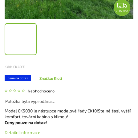
ZDARMA
Kód:
CK4031
Značka:
Kioti
Cena na dotaz
Neohodnoceno
Položka byla vyprodána…
Model CK5030 je nástupce modelové řady CK10!
Stejné šasi, vyšší
komfort, tovární kabina s klimou!
Ceny pouze na dotaz!
Detailní informace