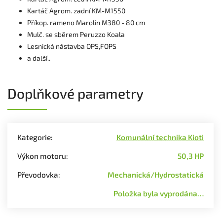
Kartáč Agrom. zadní KM-M1550
Příkop. rameno Marolin M380 - 80 cm
Mulč. se sběrem Peruzzo Koala
Lesnická nástavba OPS,FOPS
a další..
Doplňkové parametry
Kategorie
:
Komunální technika Kioti
Výkon motoru
:
50,3 HP
Převodovka
:
Mechanická/Hydrostatická
Položka byla vyprodána…