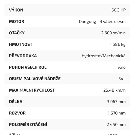
VÝKON
50,3 HP
MOTOR
Daegong - 3 válec diesel
OTÁČKY
2 600 ot/min
HMOTNOST
1 586 kg
PŘEVODOVKA
Hydrostat/Mechanická
POHON VŠECH KOL
Ano
OBJEM PALIVOVÉ NÁDRŽE
34 l
MAXIMÁLNÍ RYCHLOST
25,48 km/h
DÉLKA
3 063 mm
ROZVOR
1 670 mm
POLOMĚR OTÁČENÍ
2 450 mm