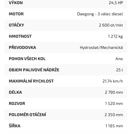
VÝKON
24,5 HP
MOTOR
Daegong - 3 válec diesel
OTÁČKY
2 600 ot/min
HMOTNOST
1 272 kg
PŘEVODOVKA
Hydrostat/Mechanická
POHON VŠECH KOL
Ano
OBJEM PALIVOVÉ NÁDRŽE
25 l
MAXIMÁLNÍ RYCHLOST
21,74 km/h
DÉLKA
2 790 mm
ROZVOR
1 520 mm
POLOMĚR OTÁČENÍ
2 350 mm
ŠÍŘKA
1 185 mm