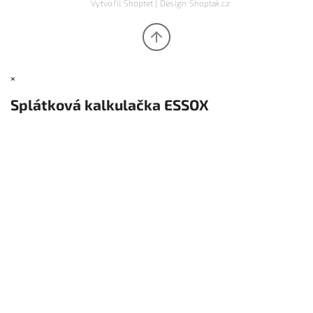
Vytvořil
Shoptet
| Design
Shoptak.cz
×
Splátková kalkulačka ESSOX