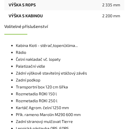
VÝŠKA S ROPS
2 335 mm
VÝŠKA S KABINOU
2 200 mm
Volitelné příslušenství
Kabina Kioti - stěrač,topení,klima...
Rádio
Čelní nakladač vč. lopaty
Paletizační vidle
Zádní výškově stavitelný etážový závěs
Zadní podkop
Transportní box 120 cm šířka
Rozmetadlo ROKI 150 l
Rozmetadlo ROKI 250 l
Kartáč Agrom. čelní 1250 mm
Přík. rameno Marolin M290 600 mm
Zadní stranový mulčovat Tierre
Lesnická nástavba OPS, FOPS