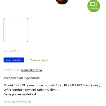
ZDARMA
Kód:
CX2510
Značka:
Kioti
Cena na dotaz
Neohodnoceno
Položka byla vyprodána…
Model CX2510 je nástupce modelů CK2810 a CK3310!
Stejné šasi,
vyšší komfort, tovární kabina s klimou!
Ceny pouze na dotaz!
Detailní informace