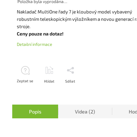
Položka byla vyprodána…
Nakladač MultiOne řady 7 je kloubový model vybavený
robustním teleskopickým výložníkem a novou generací 
stroje.
Ceny pouze na dotaz!
Detailní informace
Zeptat se
Hlídat
Sdílet
Popis
Videa (2)
Hod