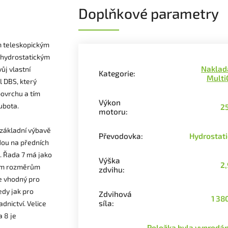
Doplňkové parametry
m teleskopickým
s hydrostatickým
Naklad
ůj vlastní
Kategorie
:
Multi
 DBS, který
povrchu a tím
Výkon
ubota.
2
motoru
:
 základní výbavě
Převodovka
:
Hydrostat
dou na předních
. Řada 7 má jako
Výška
2
vým rozměrům
zdvihu
:
e vhodný pro
edy jak pro
Zdvihová
1 38
síla
:
dnictví. Velice
 8 je
Položka byla vyprod