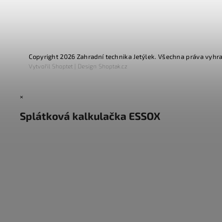
Copyright 2026
Zahradní technika Jetýlek
. Všechna práva vyhr
Vytvořil
Shoptet
| Design
Shoptak.cz
×
Splátková kalkulačka ESSOX