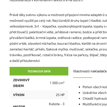
Právě díky svému výkonu a možnosti připojení mnoha adaptérů se
možností využití po celý rok. Nejrůznější druhy lopat ( hladká, zu
velkoobjemová, 3v1 – klapačka, vysokovýklopná lopata, lopaty s 
přidržovači), paletizační vidle, jeřábové rameno, bodce a přidrž
převážení balíků, krmná lopata, sněhová radlice, podkopové ra
půdní vrták, stavební míchačka, bourací kladivo, kleště na drcení
zametací kartáč, přívěs, tlaková myčka, mulčovač, sekačka, pro
trávníku, postřikovač, rotační brány, fréza na pařezy, štípač, št
a další příslušenství.
Vlastnosti nakladače
TECHNICKÁ DATA
ZDVIHOVÝ
1 300 cm³
OBJEM
Pohon všech kol
Uzávěrka všech 
VÝKON
25 HP
Chladič hydraul
Kubota - 3
Multifunkční joy
MOTOR