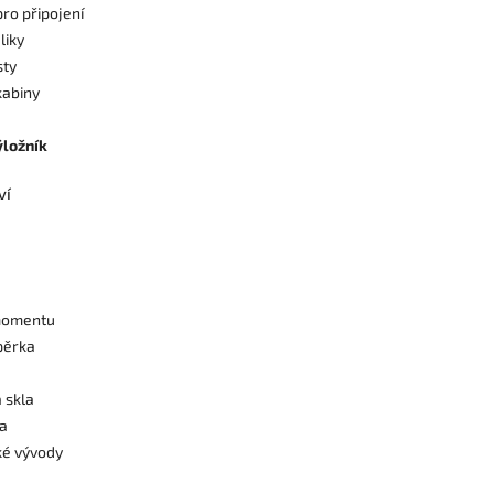
ro připojení
liky
sty
kabiny
ýložník
ví
 momentu
pěrka
 skla
na
ké vývody