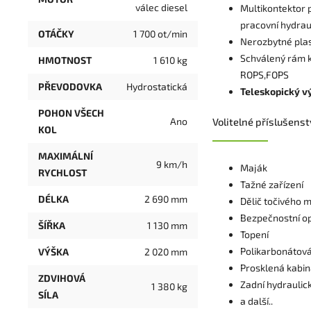
válec diesel
Multikontektor p
pracovní hydrau
OTÁČKY
1 700 ot/min
Nerozbytné pla
Schválený rám 
HMOTNOST
1 610 kg
ROPS,FOPS
PŘEVODOVKA
Hydrostatická
Teleskopický v
POHON VŠECH
Ano
Volitelné příslušenst
KOL
MAXIMÁLNÍ
9 km/h
Maják
RYCHLOST
Tažné zařízení
DÉLKA
2 690 mm
Dělič točivého
Bezpečnostní o
ŠÍŘKA
1 130 mm
Topení
Polikarbonátová
VÝŠKA
2 020 mm
Prosklená kabi
ZDVIHOVÁ
Zadní hydraulic
1 380 kg
SÍLA
a další..