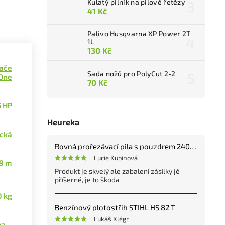
Kulatý pilník na pilové řetězy
41 Kč
Palivo Husqvarna XP Power 2T
1L
130 Kč
ače
Sada nožů pro PolyCut 2-2
One
70 Kč
5 HP
Heureka
ická
Rovná prořezávací pila s pouzdrem 240 mm
Lucie Kubinová
,9 m
Produkt je skvelý ale zabalení zásilky jé
příšerné, je to škoda
0 kg
Benzínový plotostřih STIHL HS 82 T
Lukáš Klégr
ána…