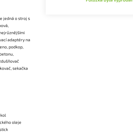
 jedná o stroj s
bová,
nejrůznějšími
ovací adaptéry na
meno, podkop,
 betonu,
vzdušňovač
ěpkovač, sekačka
kol
ického oleje
stick