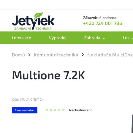
Zákaznická podpora:
+420 724 001 786
Letní akce
Výprodej
Zahrada
Les
Domů
Komunální technika
Nakladače MultiOne
/
/
Multione 7.2K
Kód:
MULTIONE7.2K
Neohodnoceno
Cena na dotaz