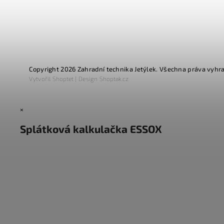
Copyright 2026
Zahradní technika Jetýlek
. Všechna práva vyhr
Vytvořil
Shoptet
| Design
Shoptak.cz
×
Splátková kalkulačka ESSOX