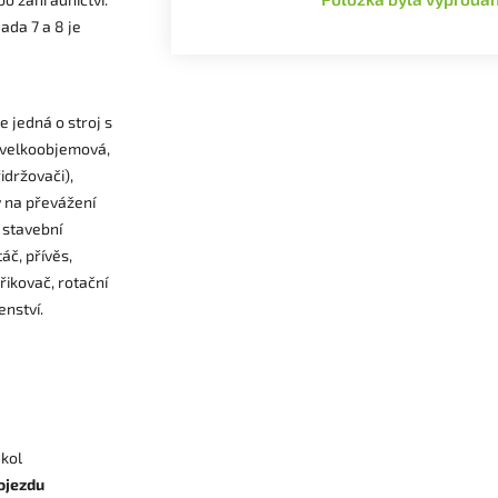
ada 7 a 8 je
 jedná o stroj s
, velkoobjemová,
idržovači),
y na převážení
 stavební
áč, přívěs,
ikovač, rotační
enství.
kol
ojezdu