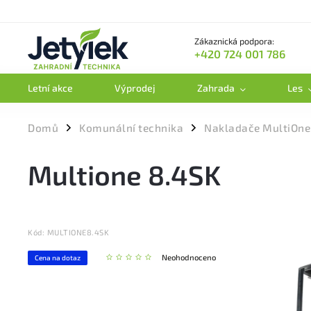
Zákaznická podpora:
+420 724 001 786
Letní akce
Výprodej
Zahrada
Les
Domů
Komunální technika
Nakladače MultiOne
/
/
Multione 8.4SK
Kód:
MULTIONE8.4SK
Neohodnoceno
Cena na dotaz