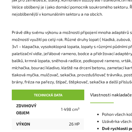
Velice oblíbený je i jako domácí pomocník soukromého sektoru. Ř
nejoblíbenější v komunálním sektoru a na obcích.
Právě díky svému výkonu a možnosti připojení mnoha adaptérů se
možností využití po celý rok. Různé druhy lopat ( hladká, zubová
3v1 – klapačka, vysokoklopná lopata, lopaty s různými půdními př
paletizační vidle, jeřábové rameno, bodce a přidržovací adaptér
balíků, krmná lopata, sněhová radlice, podkopové rameno, vrták,
míchačka, bourací kladivo, kleště na drcení betonu, zametací kart
tlaková myčka, mulčovač, sekačka, provzdušňovač trávníku, postř
brány, fréza na pařezy, štípač, štěpkovač, sekačka a další přísluš
Vlastnosti nakladače
TECHNICKÁ DATA
ZDVIHOVÝ
1 498 cm³
OBJEM
Pohon všech kol
Uzávěrka všech 
VÝKON
26 HP
Dvě rychlosti p