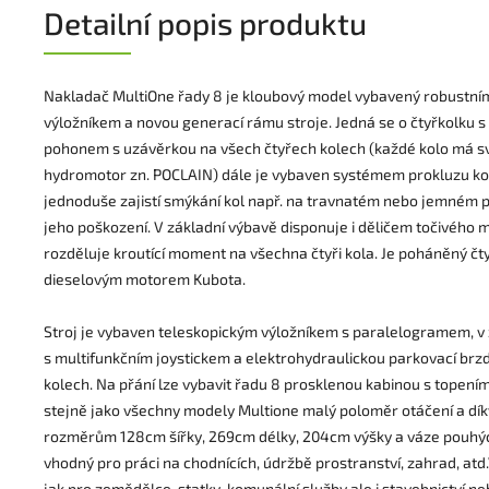
Detailní popis produktu
Nakladač MultiOne řady 8 je kloubový model vybavený robustní
výložníkem a novou generací rámu stroje. Jedná se o čtyřkolku 
pohonem s uzávěrkou na všech čtyřech kolech (každé kolo má sv
hydromotor zn. POCLAIN) dále je vybaven systémem prokluzu kol
jednoduše zajistí smýkání kol např. na travnatém nebo jemném 
jeho poškození. V základní výbavě disponuje i děličem točivého 
rozděluje kroutící moment na všechna čtyři kola. Je poháněný č
dieselovým motorem Kubota.
Stroj je vybaven teleskopickým výložníkem s paralelogramem, v
s multifunkčním joystickem a elektrohydraulickou parkovací brz
kolech. Na přání lze vybavit řadu 8 prosklenou kabinou s topení
stejně jako všechny modely Multione malý poloměr otáčení a dí
rozměrům 128cm šířky, 269cm délky, 204cm výšky a váze pouhýc
vhodný pro práci na chodnících, údržbě prostranství, zahrad, atd
jak pro zemědělce, statky, komunální služby ale i stavebnictví ne