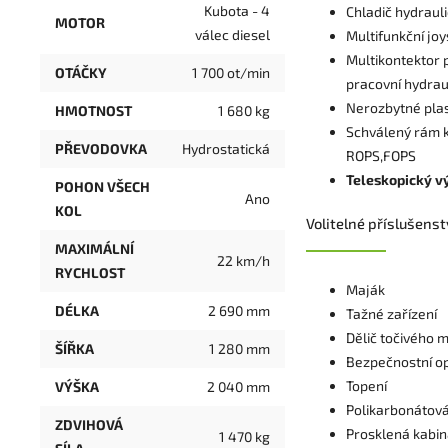
Kubota - 4
Chladič hydraul
MOTOR
válec diesel
Multifunkční joy
Multikontektor p
OTÁČKY
1 700 ot/min
pracovní hydrau
Nerozbytné pla
HMOTNOST
1 680 kg
Schválený rám 
PŘEVODOVKA
Hydrostatická
ROPS,FOPS
Teleskopický v
POHON VŠECH
Ano
KOL
Volitelné příslušenst
MAXIMÁLNÍ
22 km/h
RYCHLOST
Maják
DÉLKA
2 690 mm
Tažné zařízení
Dělič točivého
ŠÍŘKA
1 280 mm
Bezpečnostní o
Topení
VÝŠKA
2 040 mm
Polikarbonátová
ZDVIHOVÁ
Prosklená kabi
1 470 kg