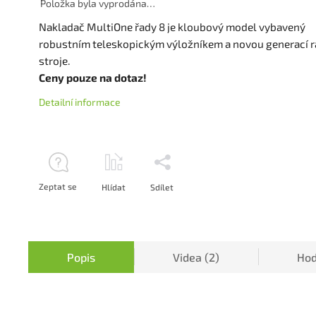
Položka byla vyprodána…
Nakladač MultiOne řady 8 je kloubový model vybavený
robustním teleskopickým výložníkem a novou generací 
stroje.
Ceny pouze na dotaz!
Detailní informace
Zeptat se
Hlídat
Sdílet
Popis
Videa (2)
Hod