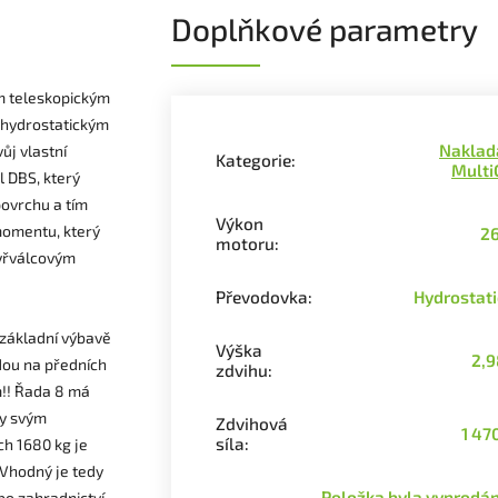
Doplňkové parametry
m teleskopickým
s hydrostatickým
Naklad
ůj vlastní
Kategorie
:
Multi
 DBS, který
povrchu a tím
Výkon
momentu, který
26
motoru
:
tyřválcovým
Převodovka
:
Hydrostat
 základní výbavě
Výška
2,9
dou na předních
zdvihu
:
m!! Řada 8 má
ky svým
Zdvihová
1 47
síla
:
h 1680 kg je
.Vhodný je tedy
Položka byla vyprod
bo zahradnictví.