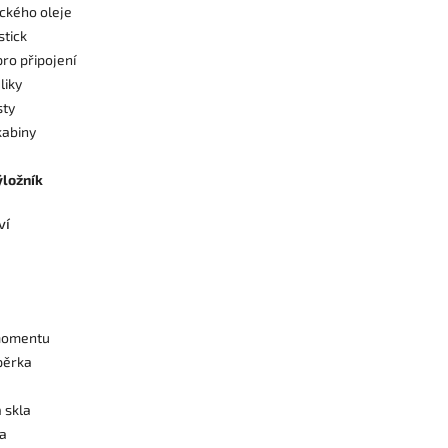
ického oleje
stick
ro připojení
liky
sty
kabiny
ýložník
ví
 momentu
pěrka
 skla
na