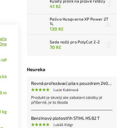
Kulatý pilník na pilové řetězy
41 Kč
Palivo Husqvarna XP Power 2T
1L
130 Kč
ače
Sada nožů pro PolyCut 2-2
One
70 Kč
 HP
Heureka
ická
Rovná prořezávací pila s pouzdrem 240 mm
Lucie Kubinová
8 m
Produkt je skvelý ale zabalení zásilky jé
příšerné, je to škoda
0 kg
Benzínový plotostřih STIHL HS 82 T
Lukáš Klégr
ána…