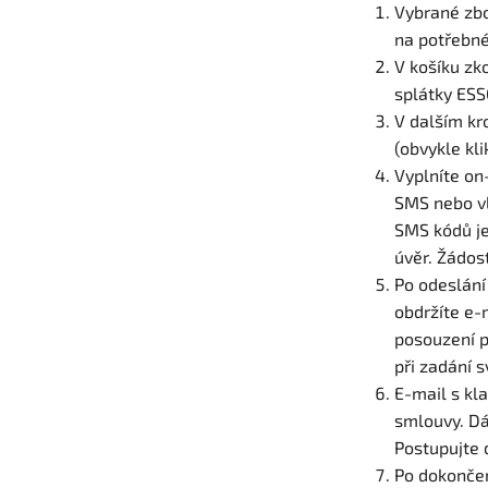
Vybrané zbo
na potřebné
V košíku zk
splátky ESS
V dalším kr
(obvykle kl
Vyplníte on
SMS nebo vl
SMS kódů je
úvěr. Žádos
Po odeslání
obdržíte e-
posouzení p
při zadání 
E-mail s kl
smlouvy. Dá
Postupujte 
Po dokončen