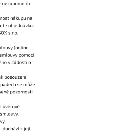
ů - nezapomeňte
žnost nákupu na
ete objednávku.
OX s.r.o.
mlouvy (online
 smlouvy pomocí
ého v žádosti o
dek posouzení
případech se může
šené pozornosti
í úvěrové
 smlouvy.
vy.
dochází k její