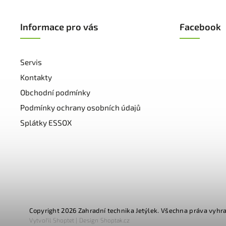
Informace pro vás
Facebook
Servis
Kontakty
Obchodní podmínky
Podmínky ochrany osobních údajů
Splátky ESSOX
Copyright 2026
Zahradní technika Jetýlek
. Všechna práva vyhr
Vytvořil
Shoptet
| Design
Shoptak.cz