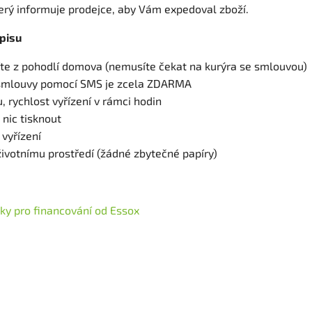
terý informuje prodejce, aby Vám expedoval zboží.
pisu
díte z pohodlí domova (nemusíte čekat na kurýra se smlouvou)
smlouvy pomocí SMS je zcela ZDARMA
, rychlost vyřízení v rámci hodin
 nic tisknout
vyřízení
 životnímu prostředí (žádné zbytečné papíry)
y pro financování od Essox