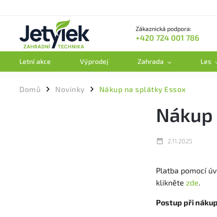
Zákaznická podpora:
+420 724 001 786
Letní akce
Výprodej
Zahrada
Les
Domů
Novinky
Nákup na splátky Essox
/
/
Nákup 
2.11.2025
Platba pomocí úvě
klikněte
zde
.
Postup při nákup