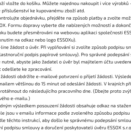
ží vložte do košíku. Můžete najednou nakoupit i více výrobk
 příslušenství ke kupovanému zboží atd.
ontrolujte objednávku, přejděte na způsob platby a zvolte mo
OX. Formu dopravy vyberte dle nabízených možností a dokonč
oku budete přesměrováni na webovou aplikaci společnosti ESS
iknutím na odkaz nebo logo ESSOXu).
-line žádost o úvěr. Při vyplňování si zvolíte způsob podpisu s
astnoruční podpis papírové smlouvy). Pro správné podepsání
 nutné, abyste jako žadatel o úvěr byl majitelem účtu uveden
t odešlete ke zpracování.
 žádosti obdržíte e-mailové potvrzení o přijetí žádosti. Výsle
mailem většinou do 15 minut od odeslání žádosti. V krajních 
rotáhnout do následujícího pracovního dne. (Dbejte proto zvý
svého e-mailu.)
adným výsledkem posouzení žádosti obsahuje odkaz na stažen
le jsou v emailu informace podle zvoleného způsobu podpisu
dle těchto instrukcí, aby došlo ke správnému podepsání smlou
í podpisu smlouvy a doručení poskytovateli úvěru ESSOX s.r.o. 