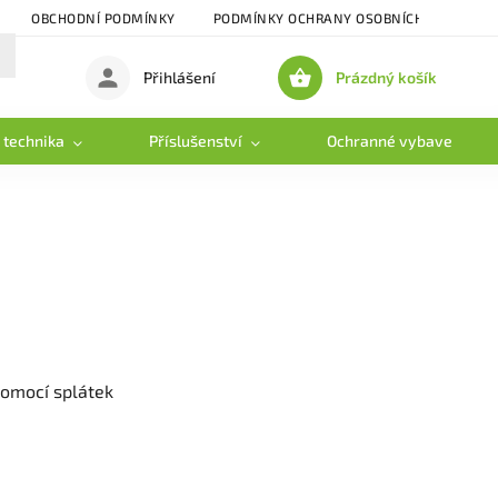
OBCHODNÍ PODMÍNKY
PODMÍNKY OCHRANY OSOBNÍCH ÚDAJŮ
Prázdný košík
Přihlášení
Nákupní
košík
 technika
Příslušenství
Ochranné vybavení
pomocí splátek