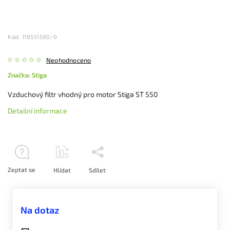
Kód:
118551590/0
Neohodnoceno
Značka:
Stiga
Vzduchový filtr vhodný pro motor Stiga ST 550
Detailní informace
Zeptat se
Hlídat
Sdílet
Na dotaz