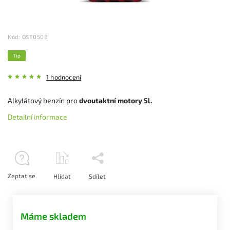
Kód:
OST0508
Tip
1 hodnocení
Alkylátový benzín pro
dvoutaktní motory 5l.
Detailní informace
Zeptat se
Hlídat
Sdílet
Máme skladem