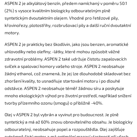
ASPEN 2 je alkylátový benzín, předem namíchaný v poměru 50:1
(2%) s vysoce kvalitním biologicky odbouratelným plně
syntetickým dvoutaktním olejem. Vhodné pro řetězové pily,
křovinořezy, plotostřihy, rozbrušovací pily a další ruční dvoutaktní
motory.
ASPEN 2 je prakticky bez škodlivin, jako jsou benzen, aromatické
uhlovodíky nebo olefiny; -látky, které mohou způsobit vážné
zdravotní problémy. ASPEN 2 také udržuje čistotu zapalovacích
svíček a spalovací komory vašeho stroje. ASPEN 2 neobsahuje
žádný ethanol, což znamená, že jej lze dlouhodobě skladovat bez
zhoršení kvality, to usnadňuje startování motoru i po dlouhé
odstávce. ASPEN 2 neobsahuje téměř žádnou síru a poskytuje
mnoho ekologických výhod pro životní prostředí, například snížení
tvorby přízemního ozonu (smogu) o přibližně -40%.
Olej v ASPEN 2 byl vybrán a vyvinut pro budoucnost. Je plně
syntetický a má až 60% znovu obnovitelného obsahu. Je biologicky
odbouratelný, neobsahuje popel a rozpouštědla. Olej zajišťuje
extrémně čistý motor a má optimální mazací vlastnosti při všech