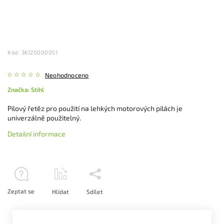
Kód:
36120000051
Neohodnoceno
Značka:
Stihl
Pilový řetěz pro použití na lehkých motorových pilách je
univerzálně použitelný.
Detailní informace
Zeptat se
Hlídat
Sdílet