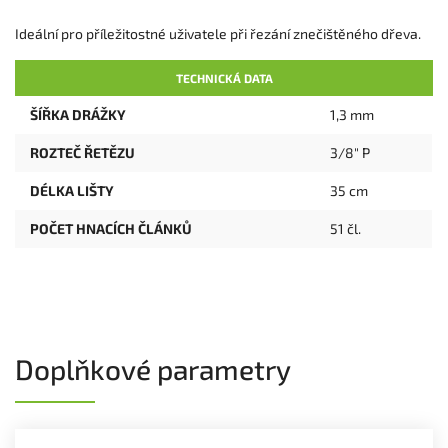
Ideální pro příležitostné uživatele při řezání znečištěného dřeva.
TECHNICKÁ DATA
ŠÍŘKA DRÁŽKY
1,3 mm
ROZTEČ ŘETĚZU
3/8" P
DÉLKA LIŠTY
35 cm
POČET HNACÍCH ČLÁNKŮ
51 čl.
Doplňkové parametry