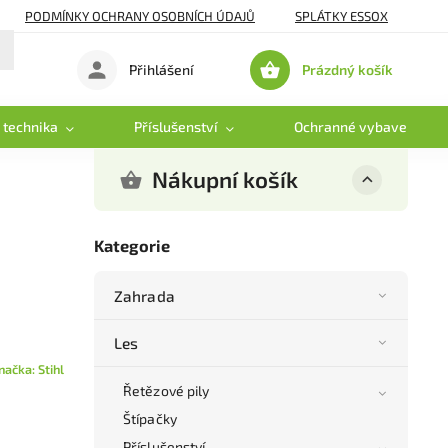
PODMÍNKY OCHRANY OSOBNÍCH ÚDAJŮ
SPLÁTKY ESSOX
Prázdný košík
Přihlášení
Nákupní
košík
 technika
Příslušenství
Ochranné vybavení
Nákupní košík
Kategorie
Zahrada
Les
načka:
Stihl
Řetězové pily
Štípačky
Příslušenství