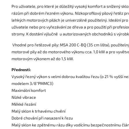
Pro uživatele, pro které je důležitý vysoký komfort a snížený skl
rázům při dobrém řezném výkonu. Nízkoprofilový pilový řetěz pro
lehkých motorových pilách je univerzálně použitelný. Ideální pro 
uživatele nebo pro vyřezávání ze dřeva a pro použití při profesion
stromy. K dostání výlučně u autorizovaných obchodníků s výrobk
Vhodné pro řetězové pily: MSA 200 C-BQ (35 cm lišta), použitelný
motorové pily až do motorového výkonu cca. 1,0 kW a pro vyvětvo
motorovým výkonem až do 1,5 kW.
Přednosti:
Vysoký řezný výkon s velmi dobrou kvalitou řezu (o 21 % vyšší 
modelem 3/8"PMMC3)
Maximální komfort
Nízké vibrace
Měkké řezání
Malý sklon k trhavému chvění
Dobré chování při nasazení k řezu
Malý sklon ke zpětnému rázu díky vodícímu bezpečnostnímu člá