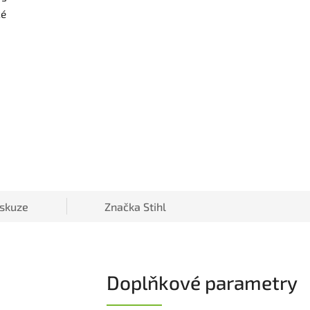
ké
iskuze
Značka
Stihl
Doplňkové parametry