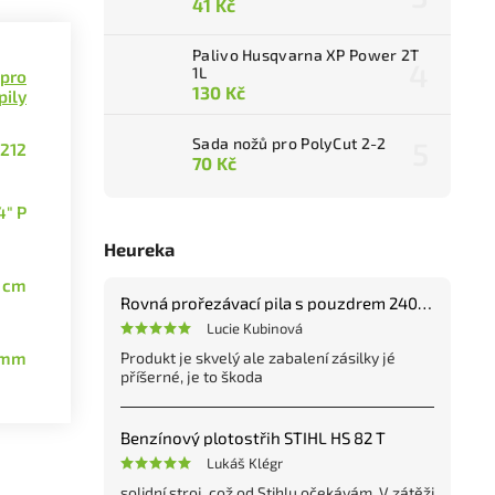
41 Kč
Palivo Husqvarna XP Power 2T
1L
 pro
130 Kč
pily
Sada nožů pro PolyCut 2-2
212
70 Kč
4" P
Heureka
 cm
Rovná prořezávací pila s pouzdrem 240 mm
Lucie Kubinová
1 mm
Produkt je skvelý ale zabalení zásilky jé
příšerné, je to škoda
Benzínový plotostřih STIHL HS 82 T
Lukáš Klégr
solidní stroj, což od Stihlu očekávám. V zátěži