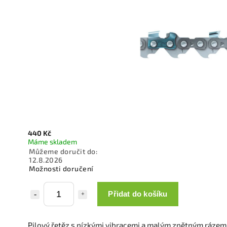
440 Kč
Máme skladem
Můžeme doručit do:
12.8.2026
Možnosti doručení
Přidat do košíku
Pilový řetěz s nízkými vibracemi a malým zpětným rázem