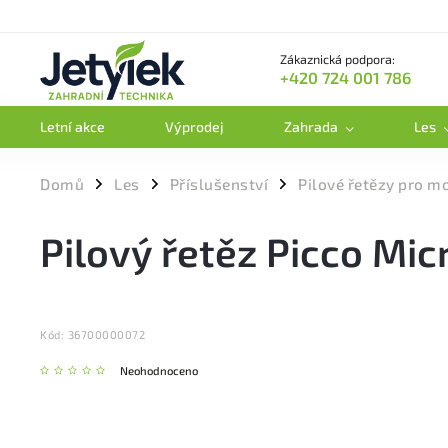
Zákaznická podpora:
+420 724 001 786
Letní akce
Výprodej
Zahrada
Les
Domů
Les
Příslušenství
Pilové řetězy pro m
/
/
/
Pilový řetěz Picco Micr
Kód:
36700000072
Neohodnoceno