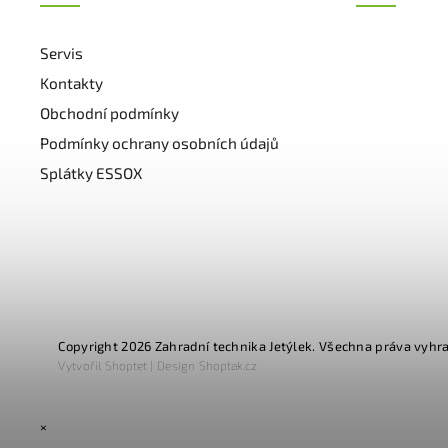
Servis
Kontakty
Obchodní podmínky
Podmínky ochrany osobních údajů
Splátky ESSOX
Copyright 2026
Zahradní technika Jetýlek
. Všechna práva vyhr
Vytvořil
Shoptet
| Design
Shoptak.cz
×