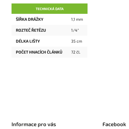
TECHNICKÁ DATA
ŠÍŘKA DRÁŽKY
1,1 mm
ROZTEČ ŘETĚZU
1/4"
DÉLKA LIŠTY
35 cm
POČET HNACÍCH ČLÁNKŮ
72 čl.
Informace pro vás
Facebook