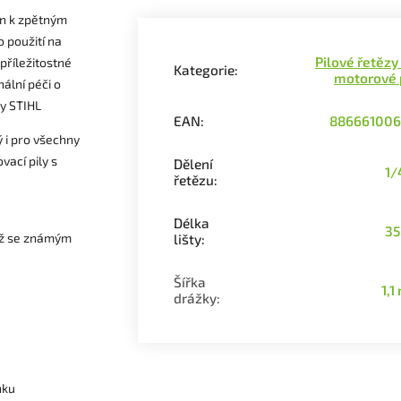
on k zpětným
 použití na
Pilové řetězy
příležitostné
Kategorie
:
motorové 
ální péči o
y STIHL
EAN
:
886661006
 i pro všechny
vací pily s
Dělení
1/
řetězu
:
Délka
35
než se známým
lišty
:
Šířka
1,
drážky
:
nku