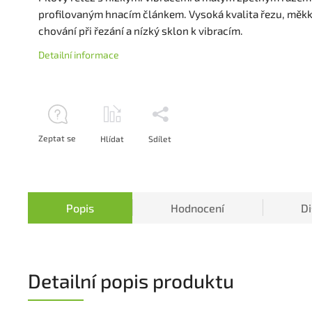
profilovaným hnacím článkem. Vysoká kvalita řezu, měk
chování při řezání a nízký sklon k vibracím.
Detailní informace
Zeptat se
Hlídat
Sdílet
Popis
Hodnocení
D
Detailní popis produktu