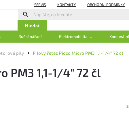
SERVIS
KONTAKTY
OBCHODNÍ PODMÍNKY
Hledat
Ruční nářadí
Elektromobilita
Komunální
otorové pily
Pilový řetěz Picco Micro PM3 1,1-1/4" 72 čl
/
o PM3 1,1-1/4" 72 čl
Z