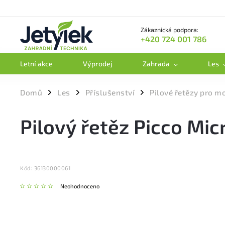
Zákaznická podpora:
+420 724 001 786
Letní akce
Výprodej
Zahrada
Les
Domů
Les
Příslušenství
Pilové řetězy pro m
/
/
/
Pilový řetěz Picco Micr
Kód:
36130000061
Neohodnoceno