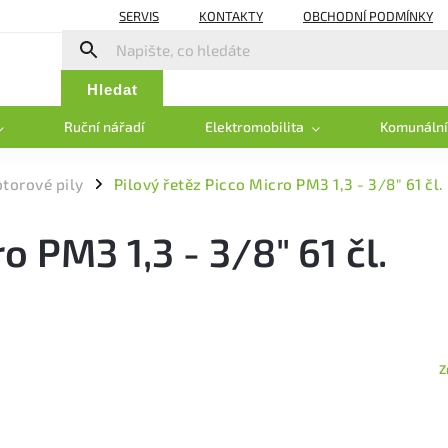
SERVIS
KONTAKTY
OBCHODNÍ PODMÍNKY
Hledat
Ruční nářadí
Elektromobilita
Komunální
otorové pily
Pilový řetěz Picco Micro PM3 1,3 - 3/8" 61 čl.
/
o PM3 1,3 - 3/8" 61 čl.
Z