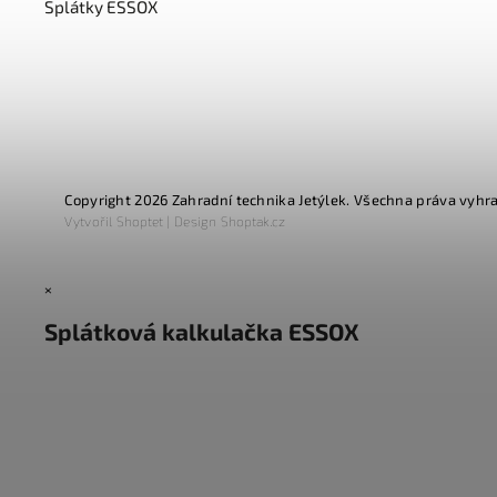
Splátky ESSOX
Copyright 2026
Zahradní technika Jetýlek
. Všechna práva vyhr
Vytvořil
Shoptet
| Design
Shoptak.cz
×
Splátková kalkulačka ESSOX