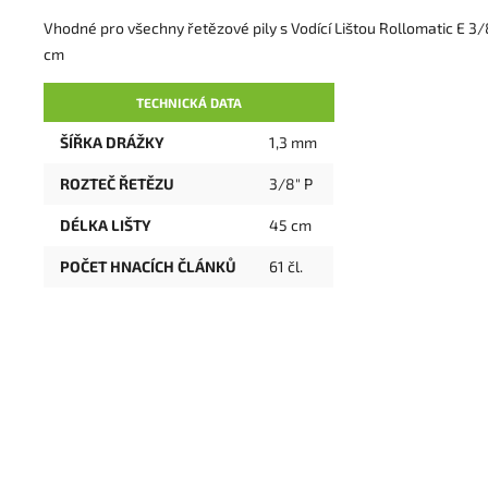
Vhodné pro všechny řetězové pily s Vodící Lištou Rollomatic E 3/
cm
TECHNICKÁ DATA
ŠÍŘKA DRÁŽKY
1,3 mm
ROZTEČ ŘETĚZU
3/8" P
DÉLKA LIŠTY
45 cm
POČET HNACÍCH ČLÁNKŮ
61 čl.