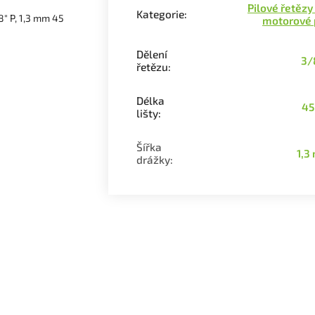
Pilové řetězy
Kategorie
:
8" P, 1,3 mm 45
motorové 
Dělení
3/
řetězu
:
Délka
45
lišty
:
Šířka
1,3
drážky
: