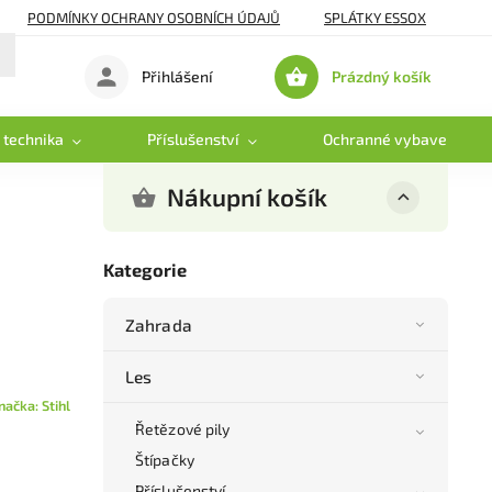
PODMÍNKY OCHRANY OSOBNÍCH ÚDAJŮ
SPLÁTKY ESSOX
Prázdný košík
Přihlášení
Nákupní
košík
 technika
Příslušenství
Ochranné vybavení
Nákupní košík
Kategorie
Zahrada
Les
načka:
Stihl
Řetězové pily
Štípačky
Příslušenství