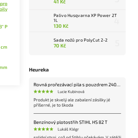
41 Kč
 pro
pily
Palivo Husqvarna XP Power 2T
1L
130 Kč
8" P
Sada nožů pro PolyCut 2-2
70 Kč
 cm
 mm
Heureka
Rovná prořezávací pila s pouzdrem 240 mm
Lucie Kubinová
Produkt je skvelý ale zabalení zásilky jé
příšerné, je to škoda
Benzínový plotostřih STIHL HS 82 T
Lukáš Klégr
solidní stroj, což od Stihlu očekávám. V zátěži