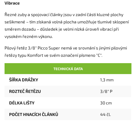
Vibrace
Řezné zuby a spojovací články jsou v zadní části kluzné plochy
sešikmené – tím získaná volná plocha umožňuje tlumivé sklopení
směrem dozadu – důsledek je velmi nízká úroveň vibrací při
vysokém řezném výkonu.
Pilový řetěz 3/8" Picco Super nemá ve srovnání s jinými pilovými
řetězy typu Komfort ve svém označení písmeno "C".
TECHNICKÁ DATA
ŠÍŘKA DRÁŽKY
1,3 mm
ROZTEČ ŘETĚZU
3/8" P
DÉLKA LIŠTY
30 cm
POČET HNACÍCH ČLÁNKŮ
44 čl.