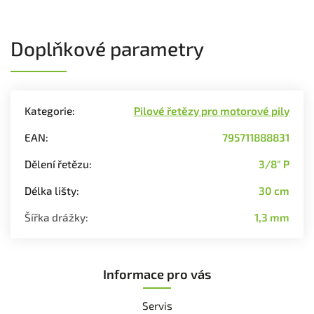
Doplňkové parametry
Kategorie
:
Pilové řetězy pro motorové pily
EAN
:
795711888831
Dělení řetězu
:
3/8" P
Délka lišty
:
30 cm
Šířka drážky
:
1,3 mm
Informace pro vás
Servis