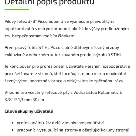
Detailní popis produktu
Pilový řetěz 3/8" Picco Super 3 se vyznačuje pravoúhlými
lopatkami zubů s ostrými hranami jakož i do výšky prodlouženým
tzv. bezpečnostním vodícím článkem.
První pilový řetěz STIHL Picco s plně dlátovými řeznými zuby –
exkluzivně v odborném autorizovaném prodeji výrobků STIHL.
Je koncipován pro profesionální uživatele v lesním hospodářství a
pro ošetřovatele stromů, kteří oceňují stejnou mírou maximální
řezný výkon, nepatrné vibrace a nízký sklon ke zpětnému rázu.
Vhodné pro všechny řetězové pily s Vodící Lištou Rollomatic E
3/8" P, 1,3 mm 30 cm
Cílové skupiny uživatelů
profesionální uživatelé v lesním hospodářství
pracovníci vystupující na stromy a ošetřující koruny stromů