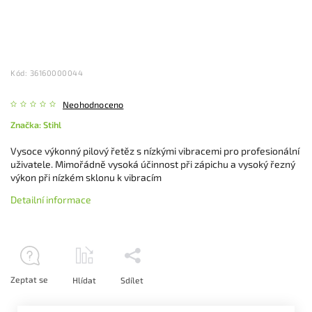
Kód:
36160000044
Neohodnoceno
Značka:
Stihl
Vysoce výkonný pilový řetěz s nízkými vibracemi pro profesionální
uživatele. Mimořádně vysoká účinnost při zápichu a vysoký řezný
výkon při nízkém sklonu k vibracím
Detailní informace
Zeptat se
Hlídat
Sdílet