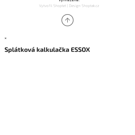
Vytvořil
Shoptet
| Design
Shoptak.cz
×
Splátková kalkulačka ESSOX