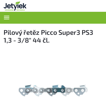
Hledat
Pilový řetěz Picco Super3 PS3
1,3 - 3/8" 44 čl.