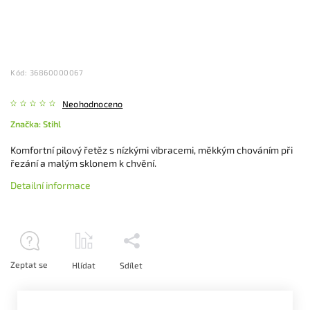
Kód:
36860000067
Neohodnoceno
Značka:
Stihl
Komfortní pilový řetěz s nízkými vibracemi, měkkým chováním při
řezání a malým sklonem k chvění.
Detailní informace
Zeptat se
Hlídat
Sdílet