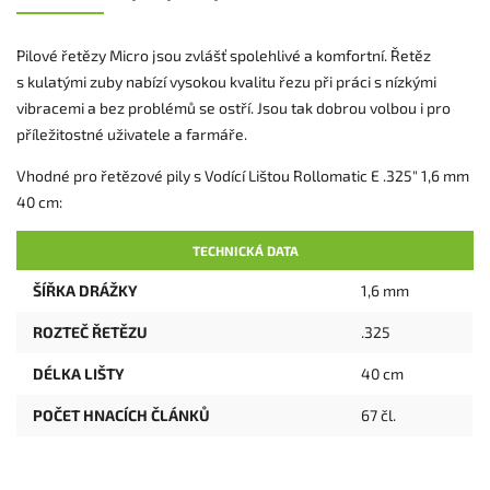
Pilové řetězy Micro jsou zvlášť spolehlivé a komfortní. Řetěz
s kulatými zuby nabízí vysokou kvalitu řezu při práci s nízkými
vibracemi a bez problémů se ostří. Jsou tak dobrou volbou i pro
příležitostné uživatele a farmáře.
Vhodné pro řetězové pily s Vodící Lištou Rollomatic E .325" 1,6 mm
40 cm:
TECHNICKÁ DATA
ŠÍŘKA DRÁŽKY
1,6 mm
ROZTEČ ŘETĚZU
.325
DÉLKA LIŠTY
40 cm
POČET HNACÍCH ČLÁNKŮ
67 čl.