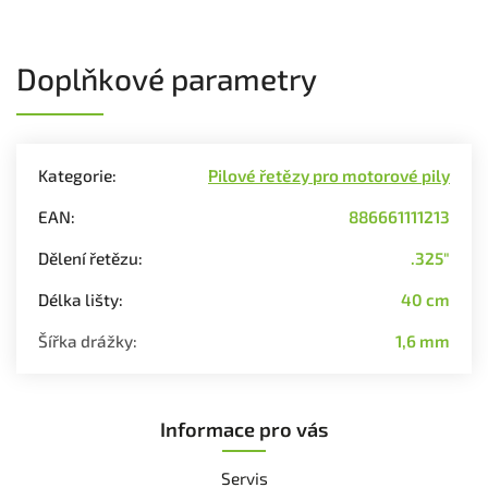
Doplňkové parametry
Kategorie
:
Pilové řetězy pro motorové pily
EAN
:
886661111213
Dělení řetězu
:
.325"
Délka lišty
:
40 cm
Šířka drážky
:
1,6 mm
Informace pro vás
Servis