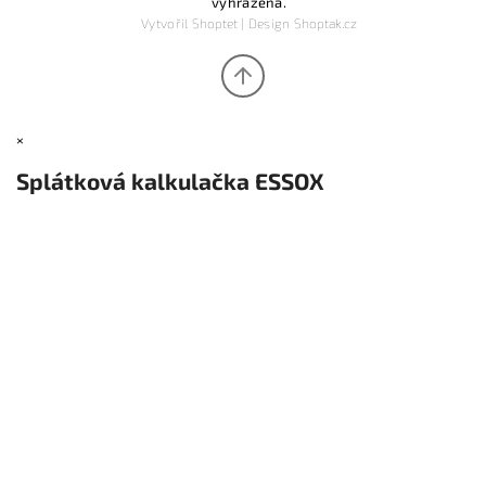
vyhrazena.
Vytvořil
Shoptet
| Design
Shoptak.cz
×
Splátková kalkulačka ESSOX