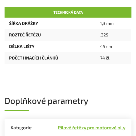
TECHNICKÁ DATA
ŠÍŘKA DRÁŽKY
1,3 mm
ROZTEČ ŘETĚZU
.325
DÉLKA LIŠTY
45 cm
POČET HNACÍCH ČLÁNKŮ
74 čl.
Doplňkové parametry
Kategorie
:
Pilové řetězy pro motorové pily