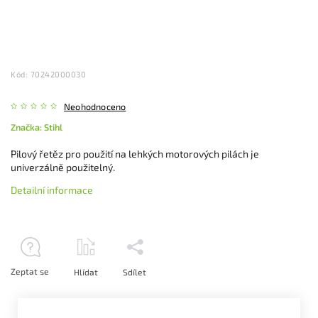
Kód:
70242000030
Neohodnoceno
Značka:
Stihl
Pilový řetěz pro použití na lehkých motorových pilách je
univerzálně použitelný.
Detailní informace
Zeptat se
Hlídat
Sdílet