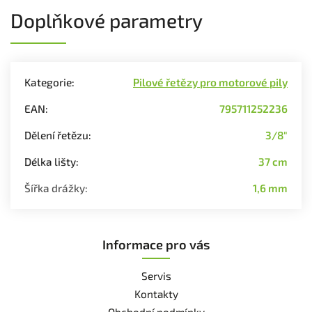
Doplňkové parametry
Kategorie
:
Pilové řetězy pro motorové pily
EAN
:
795711252236
Dělení řetězu
:
3/8"
Délka lišty
:
37 cm
Šířka drážky
:
1,6 mm
Informace pro vás
Servis
Kontakty
Obchodní podmínky