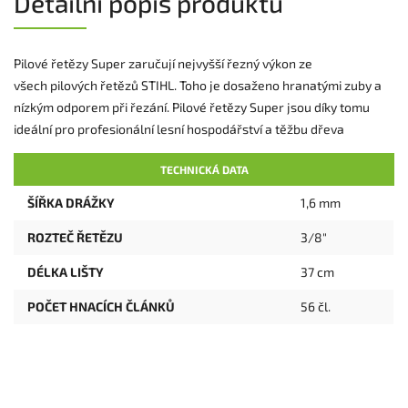
Detailní popis produktu
Pilové řetězy Super zaručují nejvyšší řezný výkon ze
všech pilových řetězů STIHL. Toho je dosaženo hranatými zuby a
nízkým odporem při řezání. Pilové řetězy Super jsou díky tomu
ideální pro profesionální lesní hospodářství a těžbu dřeva
TECHNICKÁ DATA
ŠÍŘKA DRÁŽKY
1,6 mm
ROZTEČ ŘETĚZU
3/8"
DÉLKA LIŠTY
37 cm
POČET HNACÍCH ČLÁNKŮ
56 čl.