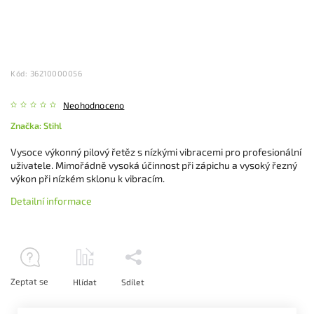
Kód:
36210000056
Neohodnoceno
Značka:
Stihl
Vysoce výkonný pilový řetěz s nízkými vibracemi pro profesionální
uživatele. Mimořádně vysoká účinnost při zápichu a vysoký řezný
výkon při nízkém sklonu k vibracím.
Detailní informace
Zeptat se
Hlídat
Sdílet