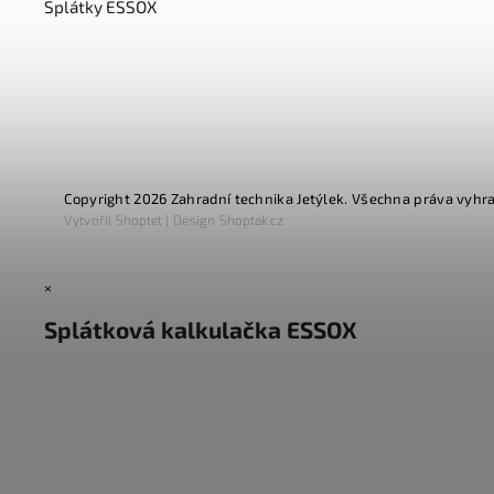
Splátky ESSOX
Copyright 2026
Zahradní technika Jetýlek
. Všechna práva vyhr
Vytvořil
Shoptet
| Design
Shoptak.cz
×
Splátková kalkulačka ESSOX