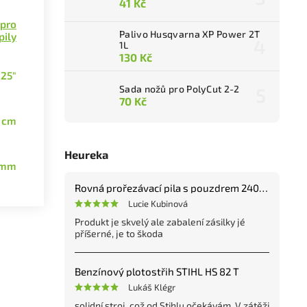
41 Kč
 pro
Palivo Husqvarna XP Power 2T
pily
1L
130 Kč
325"
Sada nožů pro PolyCut 2-2
70 Kč
 cm
Heureka
 mm
Rovná prořezávací pila s pouzdrem 240 mm
Lucie Kubinová
Produkt je skvelý ale zabalení zásilky jé
příšerné, je to škoda
Benzínový plotostřih STIHL HS 82 T
Lukáš Klégr
solidní stroj, což od Stihlu očekávám. V zátěži