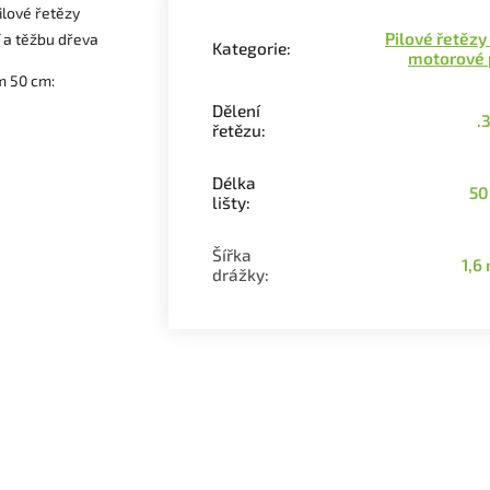
ilové řetězy
Pilové řetězy
í a těžbu dřeva
Kategorie
:
motorové 
m 50 cm:
Dělení
.
řetězu
:
Délka
50
lišty
:
Šířka
1,6
drážky
: