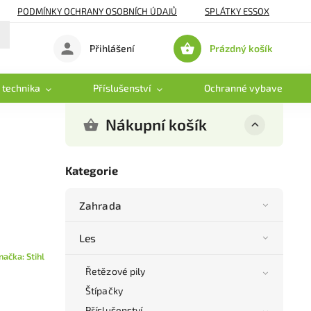
PODMÍNKY OCHRANY OSOBNÍCH ÚDAJŮ
SPLÁTKY ESSOX
Prázdný košík
Přihlášení
Nákupní
košík
 technika
Příslušenství
Ochranné vybavení
Nákupní košík
Kategorie
Zahrada
Les
načka:
Stihl
Řetězové pily
Štípačky
Příslušenství