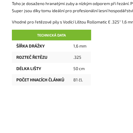
Toho je dosaženo hranatými zuby a nízkým odporem při řezání. P
Super jsou díky tomu ideální pro profesionální lesní hospodářstv
Vhodné pro řetězové pily s Vodící Lištou Rollomatic E .325" 1,6 m
TECHNICKÁ DATA
ŠÍŘKA DRÁŽKY
1,6 mm
ROZTEČ ŘETĚZU
.325
DÉLKA LIŠTY
50 cm
POČET HNACÍCH ČLÁNKŮ
81 čl.