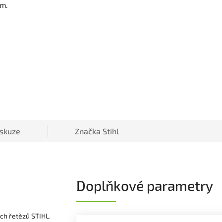
ím.
iskuze
Značka
Stihl
Doplňkové parametry
ých řetězů STIHL.