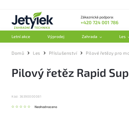
Zákaznická podpora:
+420 724 001 786
Letní akce
Výprodej
Zahrada
Les
Domů
Les
Příslušenství
Pilové řetězy pro m
/
/
/
Pilový řetěz Rapid Super
Kód:
36390000081
Neohodnoceno