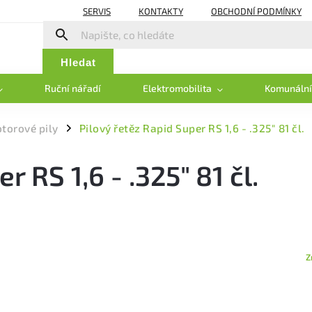
SERVIS
KONTAKTY
OBCHODNÍ PODMÍNKY
Hledat
Ruční nářadí
Elektromobilita
Komunální
otorové pily
Pilový řetěz Rapid Super RS 1,6 - .325" 81 čl.
/
 RS 1,6 - .325" 81 čl.
Z