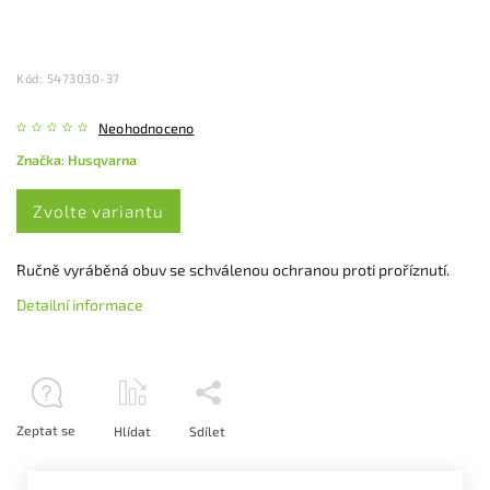
Kód:
5473030-37
Neohodnoceno
Značka:
Husqvarna
Zvolte variantu
Ručně vyráběná obuv se schválenou ochranou proti proříznutí.
Detailní informace
Zeptat se
Hlídat
Sdílet