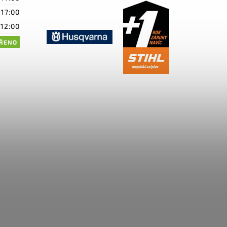
-17:00
-12:00
ŘENO