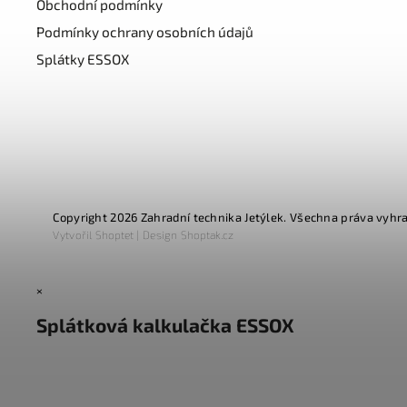
Obchodní podmínky
Podmínky ochrany osobních údajů
Splátky ESSOX
Copyright 2026
Zahradní technika Jetýlek
. Všechna práva vyhr
Vytvořil
Shoptet
| Design
Shoptak.cz
×
Splátková kalkulačka ESSOX