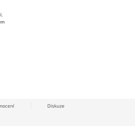
í,
lem
nocení
Diskuze