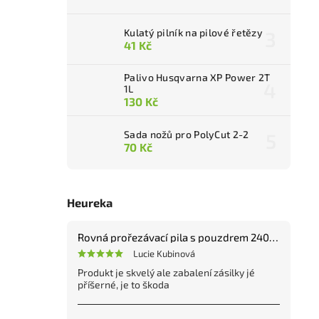
Kulatý pilník na pilové řetězy
41 Kč
Palivo Husqvarna XP Power 2T
1L
130 Kč
Sada nožů pro PolyCut 2-2
70 Kč
Heureka
Rovná prořezávací pila s pouzdrem 240 mm
Lucie Kubinová
Produkt je skvelý ale zabalení zásilky jé
příšerné, je to škoda