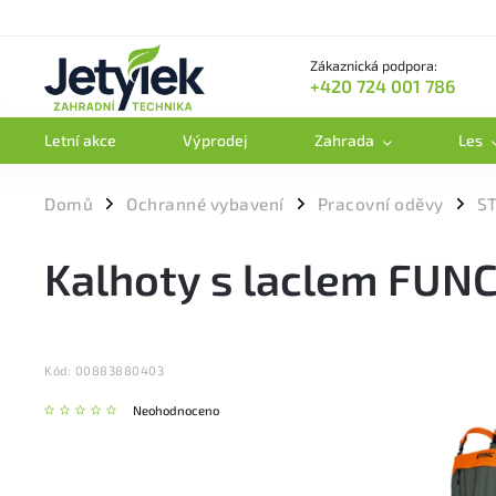
Zákaznická podpora:
+420 724 001 786
Letní akce
Výprodej
Zahrada
Les
Domů
Ochranné vybavení
Pracovní oděvy
ST
/
/
/
Kalhoty s laclem FUN
Kód:
00883880403
Neohodnoceno