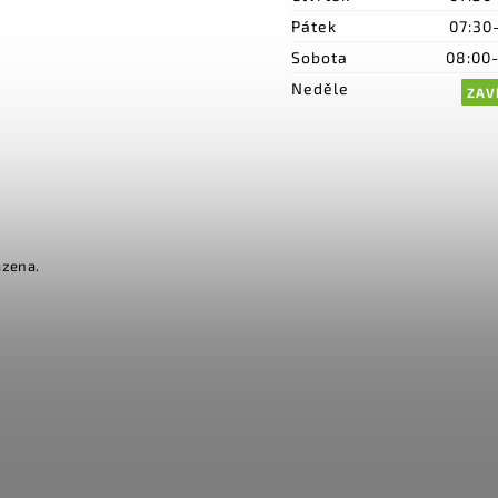
Pátek
07:30
Sobota
08:00
Neděle
ZAV
azena.