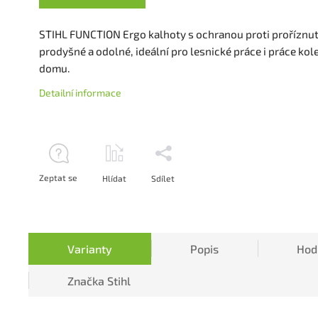
STIHL FUNCTION Ergo kalhoty s ochranou proti proříznut
prodyšné a odolné, ideální pro lesnické práce i práce ko
domu.
Detailní informace
Zeptat se
Hlídat
Sdílet
Varianty
Popis
Hod
Značka
Stihl