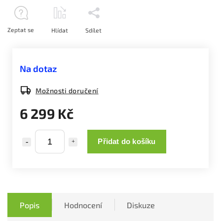
Zeptat se
Hlídat
Sdílet
Na dotaz
Možnosti doručení
6 299 Kč
Přidat do košíku
Popis
Hodnocení
Diskuze