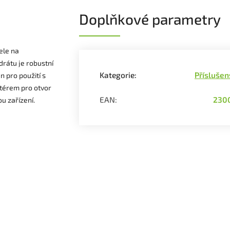
Doplňkové parametry
ele na
drátu je robustní
Kategorie
:
Příslušen
n pro použití s
térem pro otvor
EAN
:
230
u zařízení.