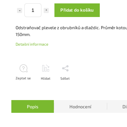
Přidat do košíku
Odstraňovač plevele z obrubníků a dlaždic. Průměr kotou
150mm.
Detailní informace
Zeptat se
Hlídat
Sdílet
Popis
Hodnocení
D