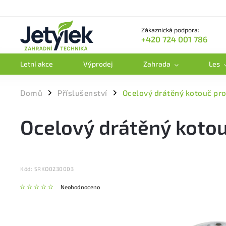
Zákaznická podpora:
+420 724 001 786
Letní akce
Výprodej
Zahrada
Les
Domů
Příslušenství
Ocelový drátěný kotouč pr
/
/
Ocelový drátěný koto
Kód:
SRKO0230003
Neohodnoceno