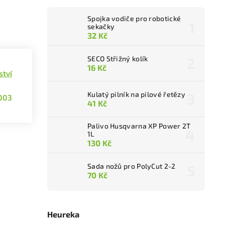
Spojka vodiče pro robotické
sekačky
32 Kč
SECO Střižný kolík
16 Kč
ství
Kulatý pilník na pilové řetězy
003
41 Kč
Palivo Husqvarna XP Power 2T
1L
130 Kč
Sada nožů pro PolyCut 2-2
70 Kč
Heureka