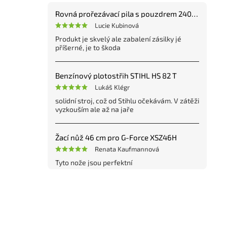
Rovná prořezávací pila s pouzdrem 240 mm
Lucie Kubinová
Produkt je skvelý ale zabalení zásilky jé
příšerné, je to škoda
Benzínový plotostřih STIHL HS 82 T
Lukáš Klégr
solidní stroj, což od Stihlu očekávám. V zátěži
vyzkouším ale až na jaře
Žací nůž 46 cm pro G-Force XSZ46H
Renata Kaufmannová
Tyto nože jsou perfektní