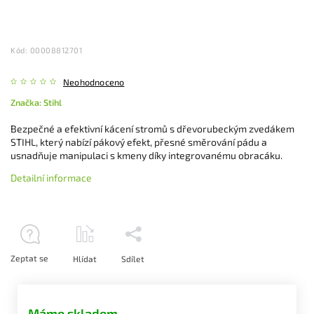
Kód:
00008812701
Neohodnoceno
Značka:
Stihl
Bezpečné a efektivní kácení stromů s dřevorubeckým zvedákem
STIHL, který nabízí pákový efekt, přesné směrování pádu a
usnadňuje manipulaci s kmeny díky integrovanému obracáku.
Detailní informace
Zeptat se
Hlídat
Sdílet
Máme skladem