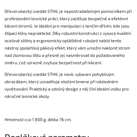
Dřevorubecký zvedák STIHL je nepostradatelným pomocníkem při
profesionální lesnické práci, který zajišťuje bezpečné a efektivní
kácení stromů. Je ideální pro manipulaci s tenčím dřívím, kde jsou
štípací klíny nepraktické. Díky robustní konstrukci z vysoce kvalitní
ocelové slitiny a ergonomicky opláštěné rukojeti nabízí tento
nástroj spolehlivý pákový efekt, který vám umožní naklonit strom
nad zlomovou lištu a přesně jej nasměrovat do požadovaného
směru, což výrazně zvyšuje bezpečnost při kácení.
Dřevorubecký zvedák STIHL je navíc vybaven pohyblivým
obracákem, který usnadňuje otočení kmene při následném
vyvětvování. Praktický a odolný design z něj činí ideální volbu pro
náročné lesnické úkoly.
Hmotnost cca 1 800 g, délka 76 cm.
Doplňkové parametry