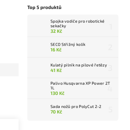
Top 5 produktů
Spojka vodiče pro robotické
sekačky
32 Kč
SECO Střižný kolík
16 Kč
Kulatý pilník na pilové řetězy
41 Kč
Palivo Husqvarna XP Power 2T
1L
130 Kč
Sada nožů pro PolyCut 2-2
70 Kč