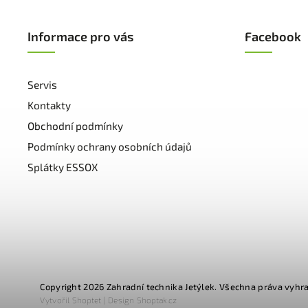
Informace pro vás
Facebook
Servis
Kontakty
Obchodní podmínky
Podmínky ochrany osobních údajů
Splátky ESSOX
Copyright 2026
Zahradní technika Jetýlek
. Všechna práva vyhr
Vytvořil
Shoptet
| Design
Shoptak.cz