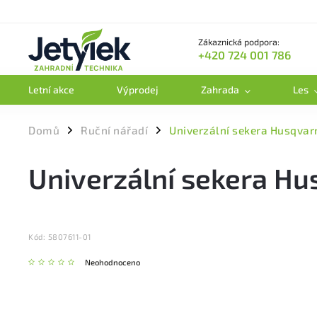
Zákaznická podpora:
+420 724 001 786
Letní akce
Výprodej
Zahrada
Les
Domů
Ruční nářadí
Univerzální sekera Husqva
/
/
Univerzální sekera H
Kód:
5807611-01
Neohodnoceno