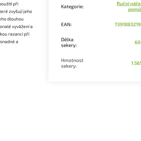
Ruční nářa
oužití při
Kategorie
:
pomů
eré zvyšují jeho
jeho dlouhou
EAN
:
7391883219
konalé vyvážení a
kou razanci při
Délka
o snadné a
60
sekery
:
Hmotnost
1.56
sekery
: