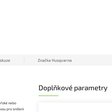
iskuze
Značka
Husqvarna
Doplňkové parametry
ařské nebo
tvou pro snížení