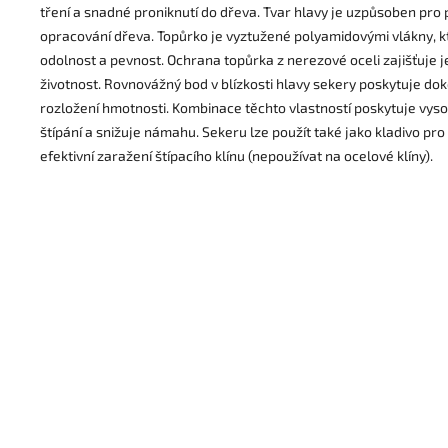
tření a snadné proniknutí do dřeva. Tvar hlavy je uzpůsoben pro p
opracování dřeva. Topůrko je vyztužené polyamidovými vlákny, kt
odolnost a pevnost. Ochrana topůrka z nerezové oceli zajišťuje 
životnost. Rovnovážný bod v blízkosti hlavy sekery poskytuje do
rozložení hmotnosti. Kombinace těchto vlastností poskytuje vyso
štípání a snižuje námahu. Sekeru lze použít také jako kladivo pr
efektivní zaražení štípacího klínu (nepoužívat na ocelové klíny).