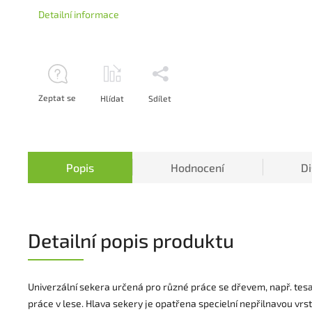
Detailní informace
Zeptat se
Hlídat
Sdílet
Popis
Hodnocení
D
Detailní popis produktu
Univerzální sekera určená pro různé práce se dřevem, např. tes
práce v lese. Hlava sekery je opatřena specielní nepřilnavou vrs