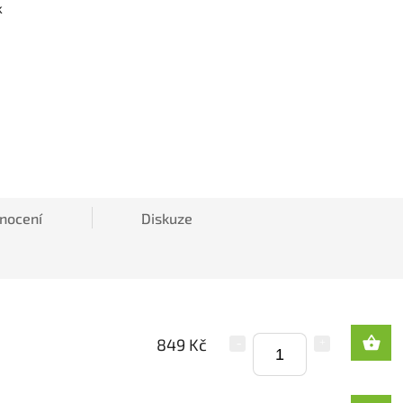
k
nocení
Diskuze
849 Kč