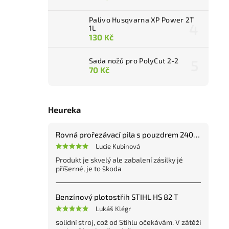
Palivo Husqvarna XP Power 2T
1L
130 Kč
Sada nožů pro PolyCut 2-2
70 Kč
Heureka
Rovná prořezávací pila s pouzdrem 240 mm
Lucie Kubinová
Produkt je skvelý ale zabalení zásilky jé
příšerné, je to škoda
Benzínový plotostřih STIHL HS 82 T
Lukáš Klégr
solidní stroj, což od Stihlu očekávám. V zátěži