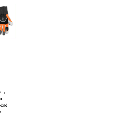
álu
ti,
očné
u