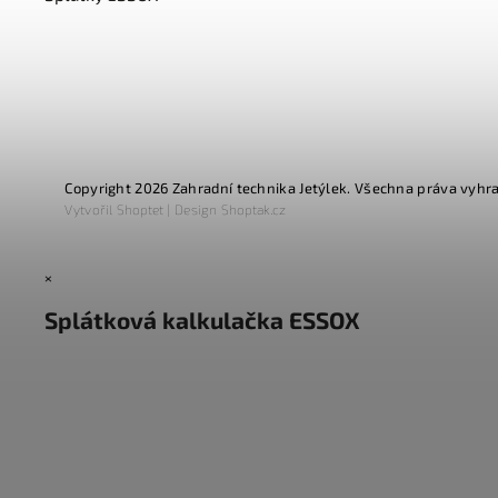
Copyright 2026
Zahradní technika Jetýlek
. Všechna práva vyhr
Vytvořil
Shoptet
| Design
Shoptak.cz
×
Splátková kalkulačka ESSOX