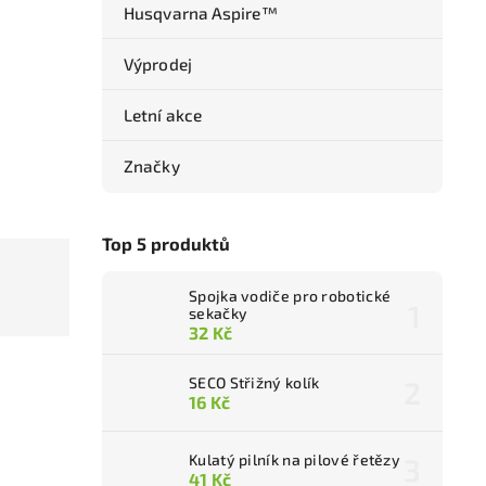
Husqvarna Aspire™
Výprodej
Letní akce
Značky
Top 5 produktů
Spojka vodiče pro robotické
sekačky
32 Kč
SECO Střižný kolík
16 Kč
Kulatý pilník na pilové řetězy
41 Kč