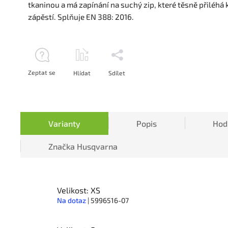
tkaninou a má zapínání na suchý zip, které těsně přiléhá 
zápěstí. Splňuje EN 388: 2016.
Zeptat se
Hlídat
Sdílet
Varianty
Popis
Hod
Značka
Husqvarna
Velikost: XS
Na dotaz
| 5996516-07