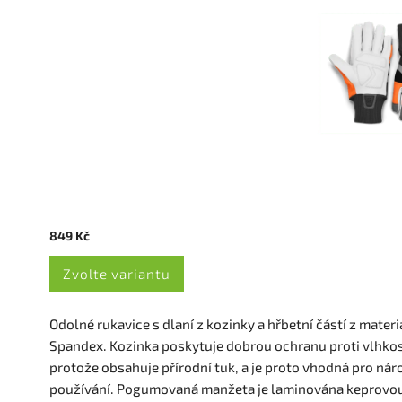
849 Kč
Zvolte variantu
Odolné rukavice s dlaní z kozinky a hřbetní částí z materi
Spandex. Kozinka poskytuje dobrou ochranu proti vlhkos
protože obsahuje přírodní tuk, a je proto vhodná pro nár
používání. Pogumovaná manžeta je laminována keprovo