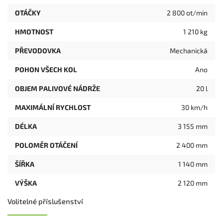
OTÁČKY
2 800 ot/min
HMOTNOST
1 210 kg
PŘEVODOVKA
Mechanická
POHON VŠECH KOL
Ano
OBJEM PALIVOVÉ NÁDRŽE
¨20 l
MAXIMÁLNÍ RYCHLOST
30 km/h
DÉLKA
3 155 mm
POLOMĚR OTÁČENÍ
2 400 mm
ŠÍŘKA
1 140 mm
VÝŠKA
2 120 mm
Volitelné příslušenství