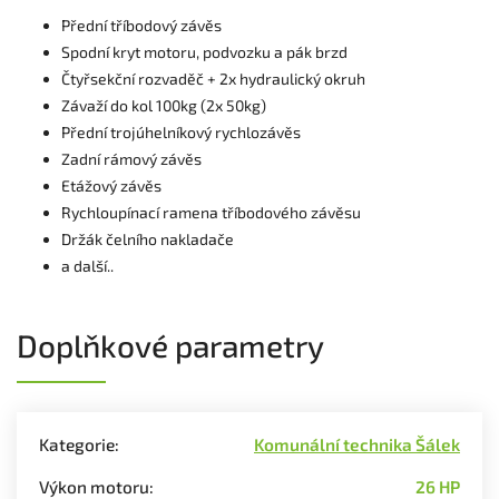
Přední tříbodový závěs
Spodní kryt motoru, podvozku a pák brzd
Čtyřsekční rozvaděč + 2x hydraulický okruh
Závaží do kol 100kg (2x 50kg)
Přední trojúhelníkový rychlozávěs
Zadní rámový závěs
Etážový závěs
Rychloupínací ramena tříbodového závěsu
Držák čelního nakladače
a další..
Doplňkové parametry
Kategorie
:
Komunální technika Šálek
Výkon motoru
:
26 HP