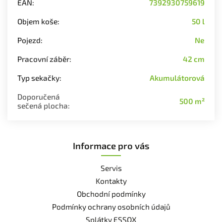
EAN
:
7392930759619
Objem koše
:
50 l
Pojezd
:
Ne
Pracovní záběr
:
42 cm
Typ sekačky
:
Akumulátorová
Doporučená
500 m²
sečená plocha
:
Informace pro vás
Servis
Kontakty
Obchodní podmínky
Podmínky ochrany osobních údajů
Splátky ESSOX