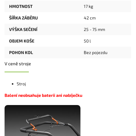
HMOTNOST
17 kg
ŠÍŘKA ZÁBĚRU
42 cm
VÝŠKA SEČENÍ
25 - 75 mm
OBJEM KOŠE
50 l
POHON KOL
Bez pojezdu
V ceně stroje
Stroj
Balení neobsahuje baterii ani nabíječku