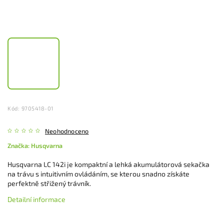
Kód:
9705418-01
Neohodnoceno
Značka:
Husqvarna
Husqvarna LC 142i je kompaktní a lehká akumulátorová sekačka
na trávu s intuitivním ovládáním, se kterou snadno získáte
perfektně střižený trávník.
Detailní informace