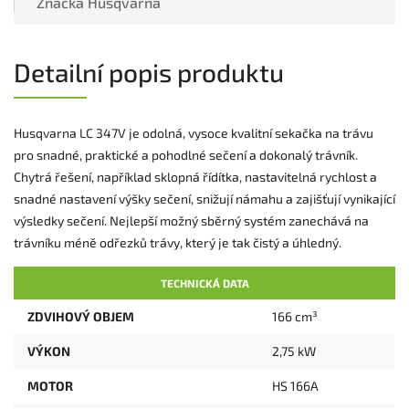
Značka
Husqvarna
Detailní popis produktu
Husqvarna LC 347V je odolná, vysoce kvalitní sekačka na trávu
pro snadné, praktické a pohodlné sečení a dokonalý trávník.
Chytrá řešení, například sklopná řídítka, nastavitelná rychlost a
snadné nastavení výšky sečení, snižují námahu a zajišťují vynikající
výsledky sečení. Nejlepší možný sběrný systém zanechává na
trávníku méně odřezků trávy, který je tak čistý a úhledný.
TECHNICKÁ DATA
ZDVIHOVÝ OBJEM
166 cm³
VÝKON
2,75 kW
MOTOR
HS 166A