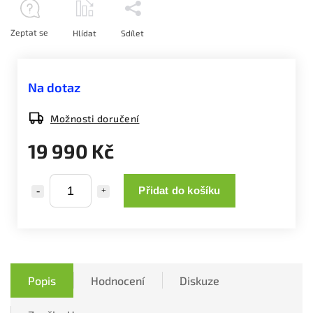
Zeptat se
Hlídat
Sdílet
Na dotaz
Možnosti doručení
19 990 Kč
Přidat do košíku
Popis
Hodnocení
Diskuze