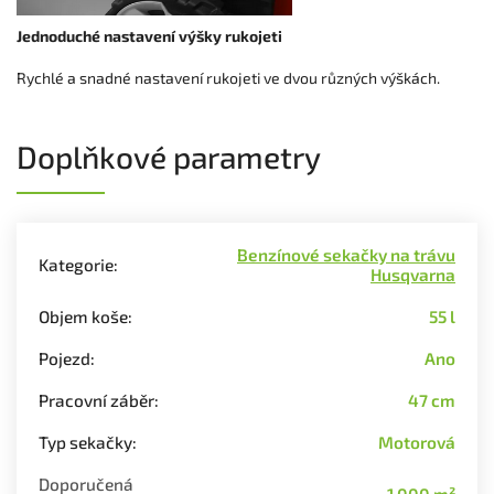
Jednoduché nastavení výšky rukojeti
Rychlé a snadné nastavení rukojeti ve dvou různých výškách.
Doplňkové parametry
Benzínové sekačky na trávu
Kategorie
:
Husqvarna
Objem koše
:
55 l
Pojezd
:
Ano
Pracovní záběr
:
47 cm
Typ sekačky
:
Motorová
Doporučená
1 000 m²