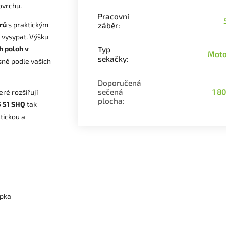
ovrchu.
Pracovní
rů
s praktickým
záběr
:
š vysypat. Výšku
h poloh v
Typ
Moto
sekačky
:
sně podle vašich
Doporučená
sečená
1 8
teré rozšiřují
plocha
:
 51 SHQ
tak
tickou a
epka