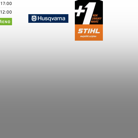
-17:00
-12:00
ŘENO