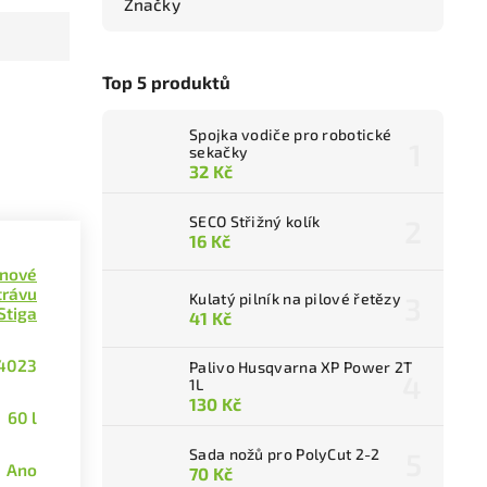
Značky
Top 5 produktů
Spojka vodiče pro robotické
sekačky
32 Kč
SECO Střižný kolík
16 Kč
ínové
trávu
Kulatý pilník na pilové řetězy
Stiga
41 Kč
4023
Palivo Husqvarna XP Power 2T
1L
130 Kč
60 l
Sada nožů pro PolyCut 2-2
Ano
70 Kč