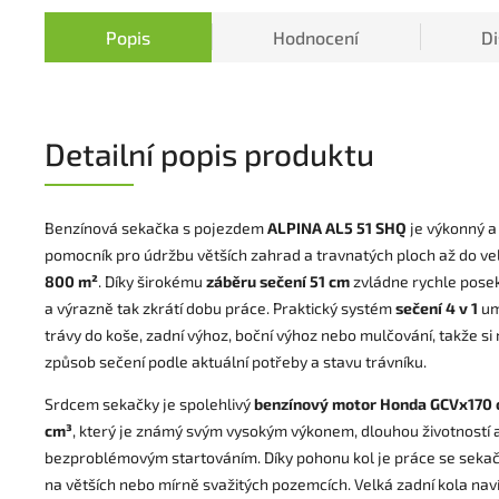
Popis
Hodnocení
D
Detailní popis produktu
Benzínová sekačka s pojezdem
ALPINA AL5 51 SHQ
je výkonný a
pomocník pro údržbu větších zahrad a travnatých ploch až do vel
800 m²
. Díky širokému
záběru sečení 51 cm
zvládne rychle posek
a výrazně tak zkrátí dobu práce. Praktický systém
sečení 4 v 1
um
trávy do koše, zadní výhoz, boční výhoz nebo mulčování, takže si
způsob sečení podle aktuální potřeby a stavu trávníku.
Srdcem sekačky je spolehlivý
benzínový motor Honda GCVx170 
cm³
, který je známý svým vysokým výkonem, dlouhou životností 
bezproblémovým startováním. Díky pohonu kol je práce se sekač
na větších nebo mírně svažitých pozemcích. Velká zadní kola navíc