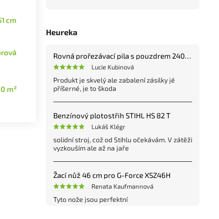
51 cm
Heureka
rová
Rovná prořezávací pila s pouzdrem 240 mm
Lucie Kubinová
Produkt je skvelý ale zabalení zásilky jé
příšerné, je to škoda
00 m²
Benzínový plotostřih STIHL HS 82 T
Lukáš Klégr
solidní stroj, což od Stihlu očekávám. V zátěži
vyzkouším ale až na jaře
Žací nůž 46 cm pro G-Force XSZ46H
Renata Kaufmannová
Tyto nože jsou perfektní