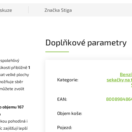
iskuze
Značka
Stiga
Doplňkové parametry
 spolehlivý
ikosti přibližně
1
Benz
at velké plochy
Kategorie
:
sekačky na 
ožňuje sběr
 můžete zvolit
EAN
:
800898486
o objemu 167
Objem koše
:
a
kou pohodlná i
Pojezd
:
 zajišťují lepší