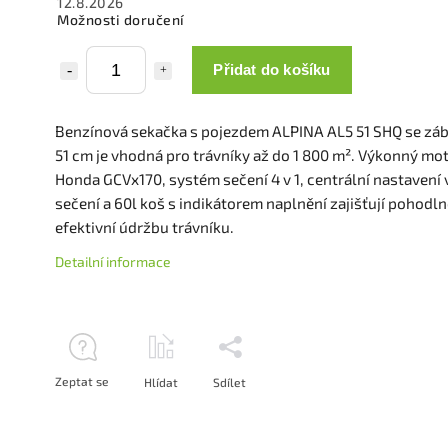
12.8.2026
Možnosti doručení
Přidat do košíku
Benzínová sekačka s pojezdem ALPINA AL5 51 SHQ se zá
51 cm je vhodná pro trávníky až do 1 800 m². Výkonný mo
Honda GCVx170, systém sečení 4 v 1, centrální nastavení
sečení a 60l koš s indikátorem naplnění zajišťují pohodl
efektivní údržbu trávníku.
Detailní informace
Zeptat se
Hlídat
Sdílet