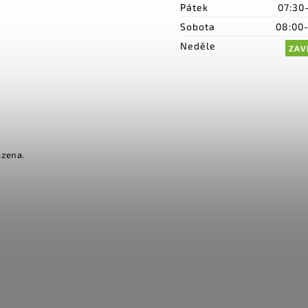
Pátek
07:30
Sobota
08:00
Neděle
ZAV
azena.