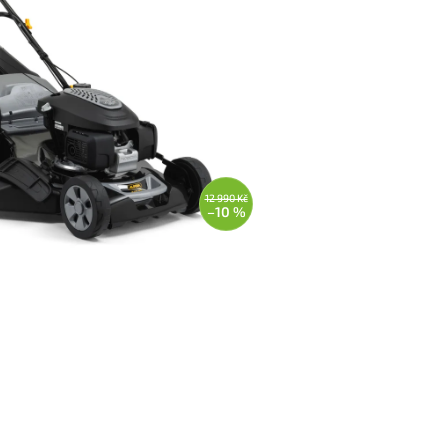
12 990 Kč
–10 %