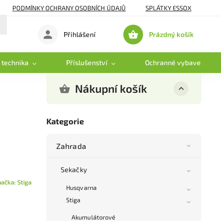
PODMÍNKY OCHRANY OSOBNÍCH ÚDAJŮ
SPLÁTKY ESSOX
Prázdný košík
Přihlášení
Nákupní
košík
 technika
Příslušenství
Ochranné vybavení
Nákupní košík
Kategorie
Zahrada
Sekačky
načka:
Stiga
Husqvarna
Stiga
Akumulátorové