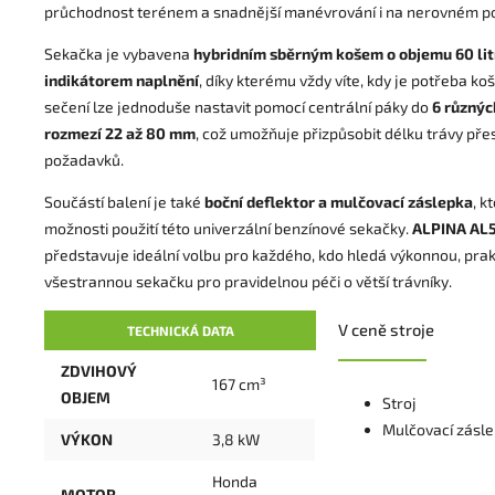
průchodnost terénem a snadnější manévrování i na nerovném p
Sekačka je vybavena
hybridním sběrným košem o objemu 60 lit
indikátorem naplnění
, díky kterému vždy víte, kdy je potřeba ko
sečení lze jednoduše nastavit pomocí centrální páky do
6 různýc
rozmezí 22 až 80 mm
, což umožňuje přizpůsobit délku trávy pře
požadavků.
Součástí balení je také
boční deflektor a mulčovací záslepka
, k
možnosti použití této univerzální benzínové sekačky.
ALPINA AL5
představuje ideální volbu pro každého, kdo hledá výkonnou, prak
všestrannou sekačku pro pravidelnou péči o větší trávníky.
V ceně stroje
TECHNICKÁ DATA
ZDVIHOVÝ
167 cm³
OBJEM
Stroj
Mulčovací zásl
VÝKON
3,8 kW
Honda
MOTOR