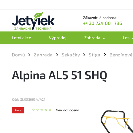
Zákaznická podpora:
+420 724 001 786
Letní akce
Výprodej
Zahrada
Les
Domů
Zahrada
Sekačky
Stiga
Benzínové
/
/
/
/
Alpina AL5 51 SHQ
Kód:
2L0536934/A21
Neohodnoceno
Akce