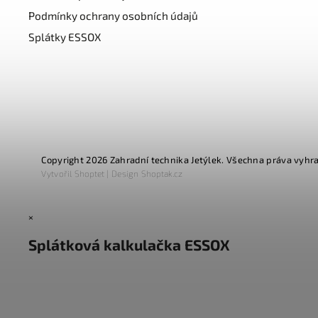
Podmínky ochrany osobních údajů
Splátky ESSOX
Copyright 2026
Zahradní technika Jetýlek
. Všechna práva vyhr
Vytvořil
Shoptet
| Design
Shoptak.cz
×
Splátková kalkulačka ESSOX