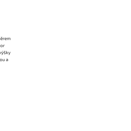
běrem
tor
 výšky
nou a