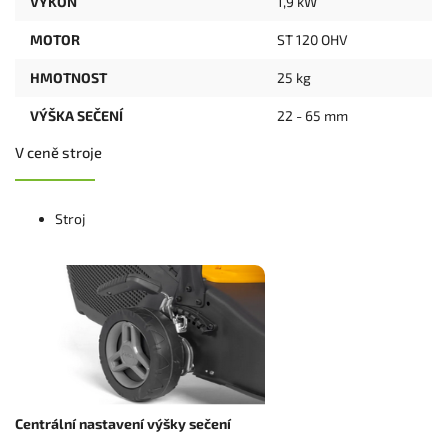
VÝKON
1,9 kW
MOTOR
ST 120 OHV
HMOTNOST
25 kg
VÝŠKA SEČENÍ
22 - 65 mm
V ceně stroje
Stroj
Centrální nastavení výšky sečení