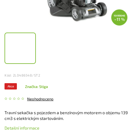
13 990 Kč
–11 %
Kód:
2L0486548/ST2
Značka:
Stiga
Akce
Neohodnoceno
Travní sekačka s pojezdem a benzínovým motorem o objemu 139
cm3 s elektrickým startováním.
Detailní informace