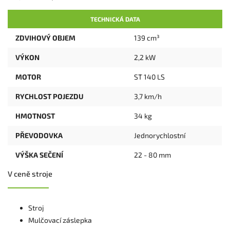
TECHNICKÁ DATA
ZDVIHOVÝ OBJEM
139 cm³
VÝKON
2,2 kW
MOTOR
ST 140 LS
RYCHLOST POJEZDU
3,7 km/h
HMOTNOST
34 kg
PŘEVODOVKA
Jednorychlostní
VÝŠKA SEČENÍ
22 - 80 mm
V ceně stroje
Stroj
Mulčovací záslepka