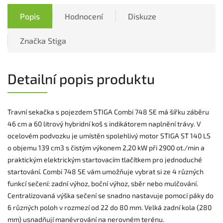
Popis
Hodnocení
Diskuze
Značka
Stiga
Detailní popis produktu
Travní sekačka s pojezdem STIGA Combi 748 SE má šířku záběru
46 cm a 60 litrový hybridní koš s indikátorem naplnění trávy. V
ocelovém podvozku je umístěn spolehlivý motor STIGA ST 140 LS
o objemu 139 cm3 s čistým výkonem 2,20 kW při 2900 ot./min a
praktickým elektrickým startovacím tlačítkem pro jednoduché
startování. Combi 748 SE vám umožňuje vybrat si ze 4 různých
funkcí sečení: zadní výhoz, boční výhoz, sběr nebo mulčování.
Centralizovaná výška sečení se snadno nastavuje pomocí páky do
6 různých poloh v rozmezí od 22 do 80 mm. Velká zadní kola (280
mm) usnadňují manévrování na nerovném terénu.